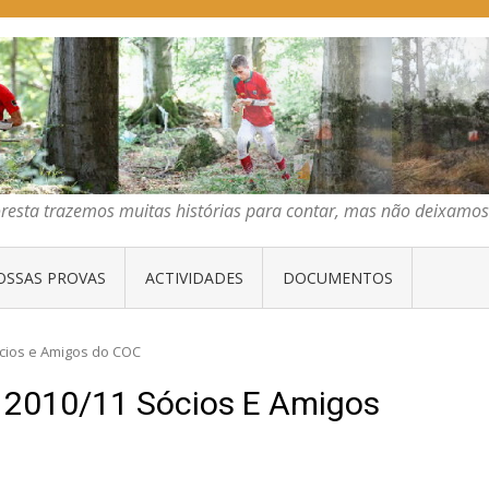
E ORIENTAÇÃO DO CENTRO
emos muitas histórias para contar, mas não deixamos mais que algumas 
oresta trazemos muitas histórias para contar, mas não deixam
OSSAS PROVAS
ACTIVIDADES
DOCUMENTOS
ócios e Amigos do COC
s 2010/11 Sócios E Amigos