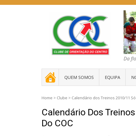
Skip
to
content
COC – CLUBE D
Da floresta traz
Da fl
. _ .
QUEM SOMOS
EQUIPA
N
Home
>
Clube
>
Calendário dos Treinos 2010/11 S
Calendário Dos Treino
Do COC