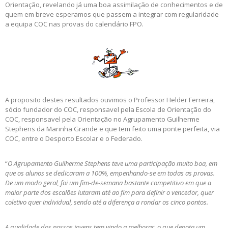
Orientação, revelando já uma boa assimilação de conhecimentos e de
quem em breve esperamos que passem a integrar com regularidade
a equipa COC nas provas do calendário FPO.
A proposito destes resultados ouvimos o Professor Helder Ferreira,
sócio fundador do COC, responsavel pela Escola de Orientação do
COC, responsavel pela Orientação no Agrupamento Guilherme
Stephens da Marinha Grande e que tem feito uma ponte perfeita, via
COC, entre o Desporto Escolar e o Federado.
“
O Agrupamento Guilherme Stephens teve uma participação muito boa, em
que os alunos se dedicaram a 100%, empenhando-se em todas as provas.
De um modo geral, foi um fim-de-semana bastante competitivo em que a
maior parte dos escalões lutaram até ao fim para definir o vencedor, quer
coletivo quer individual, sendo até a diferença a rondar os cinco pontos.
A qualidade dos nossos jovens tem vindo a melhorar, o que denota um