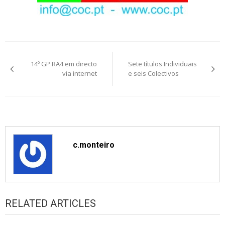
Post
14º GP RA4 em directo
Sete títulos Individuais
navigation
via internet
e seis Colectivos
c.monteiro
RELATED ARTICLES