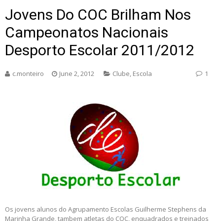
Jovens Do COC Brilham Nos
Campeonatos Nacionais
Desporto Escolar 2011/2012
c.monteiro
June 2, 2012
Clube
,
Escola
1
Os jovens alunos do Agrupamento Escolas Guilherme Stephens da
Marinha Grande, tambem atletas do COC, enquadrados e treinados