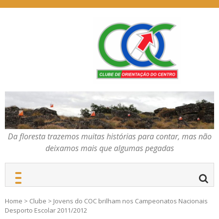
Skip
to
content
Da floresta trazemos
COC – CLUBE DE
muitas histórias para
ORIENTAÇÃO DO
contar, mas não deixamos
CENTRO
mais que algumas
pegadas
Da floresta trazemos muitas histórias para contar, mas não
deixamos mais que algumas pegadas
Home
>
Clube
>
Jovens do COC brilham nos Campeonatos Nacionais
Desporto Escolar 2011/2012