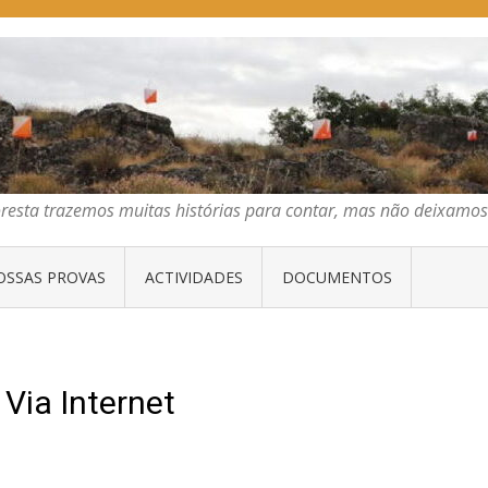
E ORIENTAÇÃO DO CENTRO
emos muitas histórias para contar, mas não deixamos mais que algumas 
oresta trazemos muitas histórias para contar, mas não deixam
OSSAS PROVAS
ACTIVIDADES
DOCUMENTOS
Via Internet