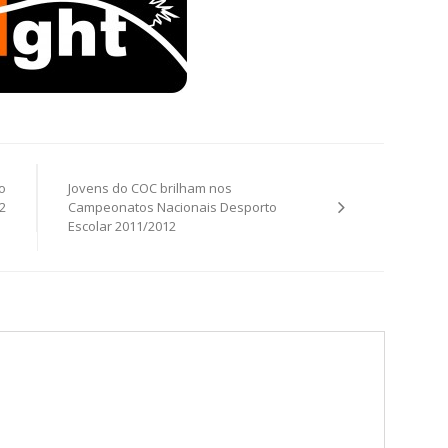
o
Jovens do COC brilham nos
2
Campeonatos Nacionais Desporto
Escolar 2011/2012