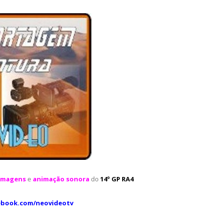
imagens
e
animação sonora
do
14º GP RA4
ebook.com/neovideotv