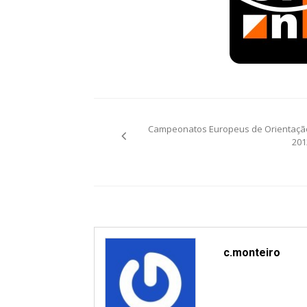
Post
Campeonatos Europeus de Orientaçã
navigation
201
c.monteiro