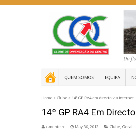
Skip
to
content
COC – CLUBE D
Da floresta traz
Da fl
. _ .
QUEM SOMOS
EQUIPA
N
Home
>
Clube
>
14º GP RA4 em directo via internet
14º GP RA4 Em Directo 
c.monteiro
May 30, 2012
Clube
,
Geral