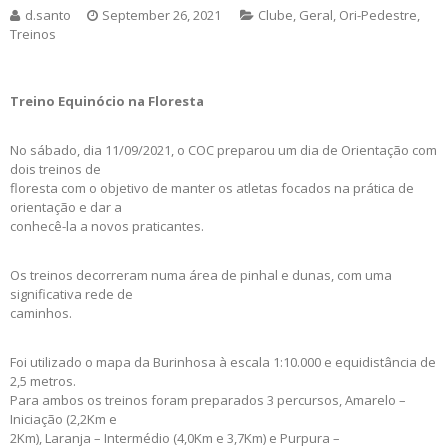
d.santo
September 26, 2021
Clube
,
Geral
,
Ori-Pedestre
,
Treinos
Treino Equinócio na Floresta
No sábado, dia 11/09/2021, o COC preparou um dia de Orientação com
dois treinos de
floresta com o objetivo de manter os atletas focados na prática de
orientação e dar a
conhecê-la a novos praticantes.
Os treinos decorreram numa área de pinhal e dunas, com uma
significativa rede de
caminhos.
Foi utilizado o mapa da Burinhosa à escala 1:10.000 e equidistância de
2,5 metros.
Para ambos os treinos foram preparados 3 percursos, Amarelo –
Iniciação (2,2Km e
2Km), Laranja – Intermédio (4,0Km e 3,7Km) e Purpura –