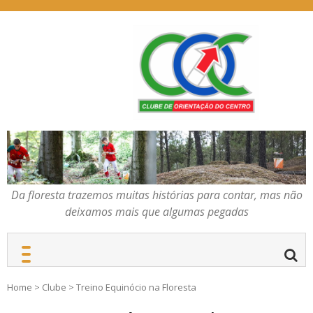
Skip
to
content
Da floresta trazemos
COC – CLUBE DE
muitas histórias para
ORIENTAÇÃO DO
contar, mas não deixamos
CENTRO
mais que algumas
pegadas
Da floresta trazemos muitas histórias para contar, mas não
deixamos mais que algumas pegadas
Home
>
Clube
>
Treino Equinócio na Floresta