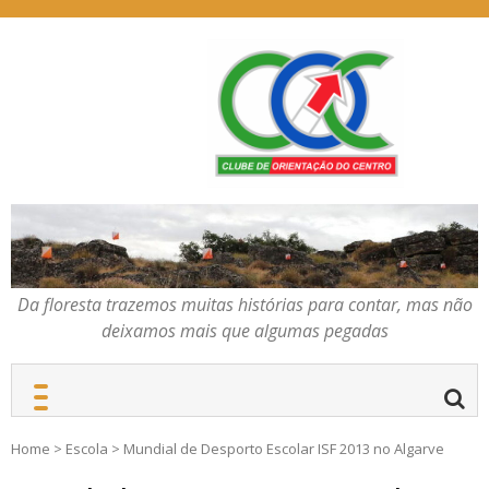
Skip
to
content
Da floresta trazemos
COC – CLUBE DE
muitas histórias para
ORIENTAÇÃO DO
contar, mas não deixamos
CENTRO
mais que algumas
pegadas
Da floresta trazemos muitas histórias para contar, mas não
deixamos mais que algumas pegadas
Home
>
Escola
>
Mundial de Desporto Escolar ISF 2013 no Algarve