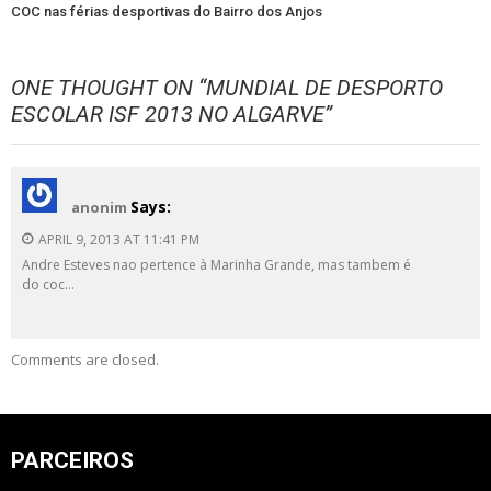
COC nas férias desportivas do Bairro dos Anjos
ONE THOUGHT ON “
MUNDIAL DE DESPORTO
ESCOLAR ISF 2013 NO ALGARVE
”
Says:
anonim
APRIL 9, 2013 AT 11:41 PM
Andre Esteves nao pertence à Marinha Grande, mas tambem é
do coc…
Comments are closed.
PARCEIROS