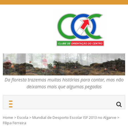
Skip
to
content
Da floresta trazemos
COC – CLUBE DE
muitas histórias para
ORIENTAÇÃO DO
contar, mas não deixamos
CENTRO
mais que algumas
pegadas
Da floresta trazemos muitas histórias para contar, mas não
deixamos mais que algumas pegadas
Home
>
Escola
>
Mundial de Desporto Escolar ISF 2013 no Algarve
>
Filipa Ferreira