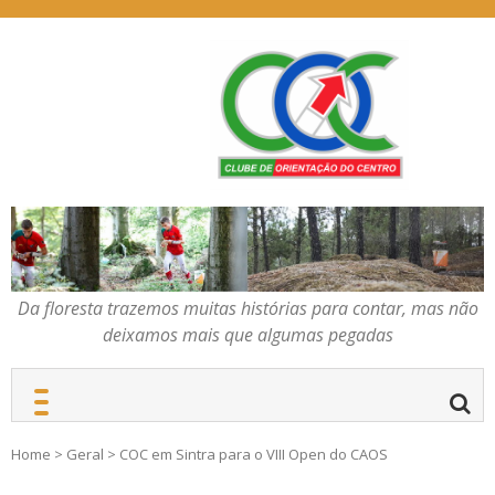
Skip
to
content
Da floresta trazemos
COC – CLUBE DE
muitas histórias para
ORIENTAÇÃO DO
contar, mas não deixamos
CENTRO
mais que algumas
pegadas
Da floresta trazemos muitas histórias para contar, mas não
deixamos mais que algumas pegadas
Home
>
Geral
>
COC em Sintra para o VIII Open do CAOS