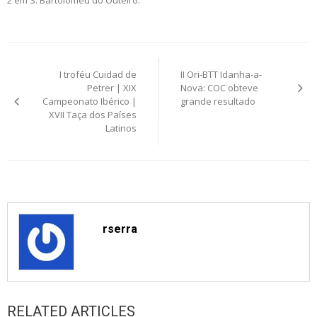
2 em S. Bartolomeu do Outeiro.
Post
I troféu Cuidad de
II Ori-BTT Idanha-a-
navigation
Petrer | XIX
Nova: COC obteve
Campeonato Ibérico |
grande resultado
XVII Taça dos Países
Latinos
rserra
RELATED ARTICLES