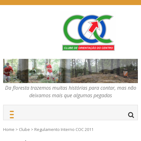
Skip
to
content
Da floresta trazemos
COC – CLUBE DE
muitas histórias para
ORIENTAÇÃO DO
contar, mas não deixamos
CENTRO
mais que algumas
pegadas
Da floresta trazemos muitas histórias para contar, mas não
deixamos mais que algumas pegadas
Home
>
Clube
>
Regulamento Interno COC 2011