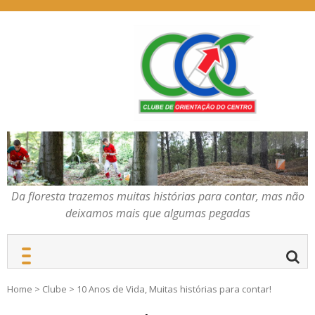
Skip
to
content
Da floresta trazemos
COC – CLUBE DE
muitas histórias para
ORIENTAÇÃO DO
contar, mas não deixamos
CENTRO
mais que algumas
pegadas
Da floresta trazemos muitas histórias para contar, mas não
deixamos mais que algumas pegadas
Home
>
Clube
>
10 Anos de Vida, Muitas histórias para contar!