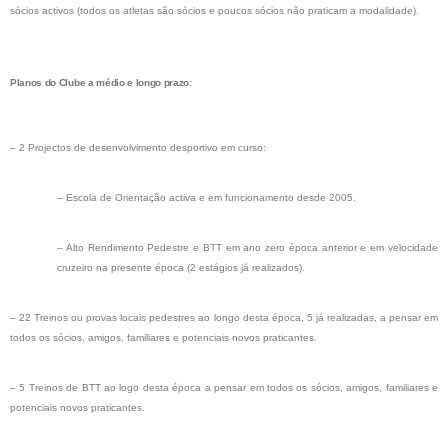
sócios activos (todos os atletas são sócios e poucos sócios não praticam a modalidade).
Planos do Clube a médio e longo prazo:
– 2 Projectos de desenvolvimento desportivo em curso:
– Escola de Orientação activa e em funcionamento desde 2005.
– Alto Rendimento Pedestre e BTT em ano zero época anterior e em velocidade
cruzeiro na presente época (2 estágios já realizados).
– 22 Treinos ou provas locais pedestres ao longo desta época, 5 já realizadas, a pensar em
todos os sócios, amigos, familiares e potenciais novos praticantes.
– 5 Treinos de BTT ao logo desta época a pensar em todos os sócios, amigos, familiares e
potenciais novos praticantes.