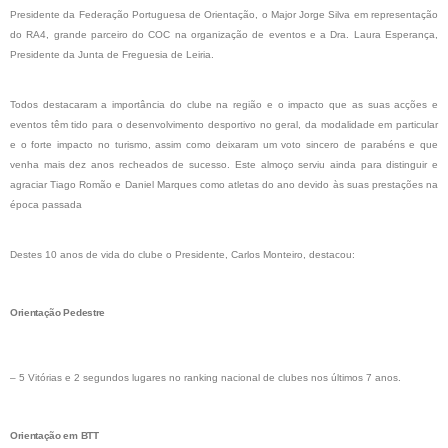
Presidente da Federação Portuguesa de Orientação, o Major Jorge Silva em representação
do RA4, grande parceiro do COC na organização de eventos e a Dra. Laura Esperança,
Presidente da Junta de Freguesia de Leiria.
Todos destacaram a importância do clube na região e o impacto que as suas acções e
eventos têm tido para o desenvolvimento desportivo no geral, da modalidade em particular
e o forte impacto no turismo, assim como deixaram um voto sincero de parabéns e que
venha mais dez anos recheados de sucesso. Este almoço serviu ainda para distinguir e
agraciar Tiago Romão e Daniel Marques como atletas do ano devido às suas prestações na
época passada
Destes 10 anos de vida do clube o Presidente, Carlos Monteiro, destacou:
Orientação Pedestre
– 5 Vitórias e 2 segundos lugares no ranking nacional de clubes nos últimos 7 anos.
Orientação em BTT