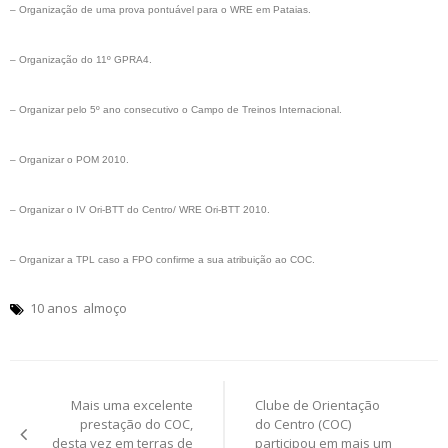
– Organização de uma prova pontuável para o WRE em Pataias.
– Organização do 11º GPRA4.
– Organizar pelo 5º ano consecutivo o Campo de Treinos Internacional.
– Organizar o POM 2010.
– Organizar o IV Ori-BTT do Centro/ WRE Ori-BTT 2010.
– Organizar a TPL caso a FPO confirme a sua atribuição ao COC.
10 anos
almoço
Post
Mais uma excelente
Clube de Orientação
navigation
prestação do COC,
do Centro (COC)
desta vez em terras de
participou em mais um