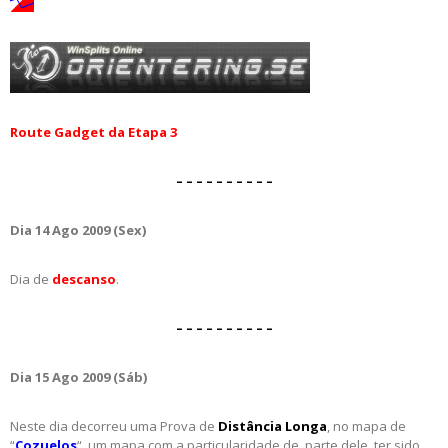
Route Gadget da Etapa 3
– – – – – – – – – –
Dia 14 Ago 2009 (Sex)
Dia de
descanso
.
– – – – – – – – – –
Dia 15 Ago 2009 (Sáb)
Neste dia decorreu uma Prova de
Distância Longa
, no mapa de
“
Cozuelos
“, um mapa com a particularidade de, parte dele, ter sido