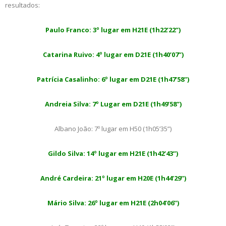
resultados:
Paulo Franco: 3º lugar em H21E (1h22’22”)
Catarina Ruivo: 4º lugar em D21E (1h40’07”)
Patrícia Casalinho: 6º lugar em D21E (1h47’58”)
Andreia Silva: 7º Lugar em D21E (1h49’58”)
Albano João: 7º lugar em H50 (1h05’35”)
Gildo Silva: 14º lugar em H21E (1h42’43”)
André Cardeira: 21º lugar em H20E (1h44’29”)
Mário Silva: 26º lugar em H21E (2h04’06”)