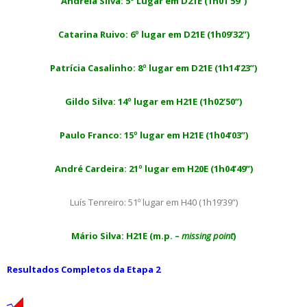
Andreia Silva: 5º Lugar em D21E (1h01’59”)
Catarina Ruivo: 6º lugar em D21E (1h09’32”)
Patrícia Casalinho: 8º lugar em D21E (1h14’23”)
Gildo Silva: 14º lugar em H21E (1h02’50”)
Paulo Franco: 15º lugar em H21E (1h04’03”)
André Cardeira: 21º lugar em H20E (1h04’49”)
Luís Tenreiro: 51º lugar em H40 (1h19’39”)
Mário Silva: H21E (m.p. –
missing point
)
Resultados Completos da Etapa 2