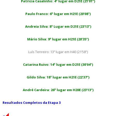
Patrícia Casalinho: 4º lugar em D21E (21’01”)
Paulo Franco: 6º lugar em H21E (20’08”)
Andreia Silva: 8º Lugar em D21E (23’13”)
Mário Silva: 9º lugar em H21E (20’35”)
Luís Tenreiro: 13º lugar em H40 (21’58”)
Catarina Ruivo: 14º lugar em D21E (30’04”)
Gildo Silva: 18º lugar em H21E (22’37”)
André Cardeira: 26º lugar em H20E (23’13”)
Resultados Completos da Etapa 3