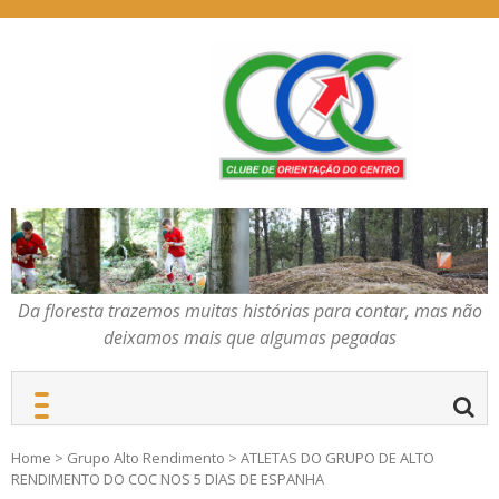
Skip
to
content
Da floresta trazemos
COC – CLUBE DE
muitas histórias para
ORIENTAÇÃO DO
contar, mas não deixamos
CENTRO
mais que algumas
pegadas
Da floresta trazemos muitas histórias para contar, mas não
deixamos mais que algumas pegadas
Home
>
Grupo Alto Rendimento
>
ATLETAS DO GRUPO DE ALTO
RENDIMENTO DO COC NOS 5 DIAS DE ESPANHA