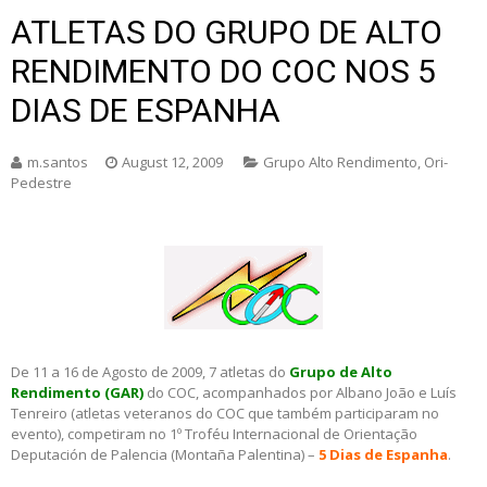
ATLETAS DO GRUPO DE ALTO
RENDIMENTO DO COC NOS 5
DIAS DE ESPANHA
m.santos
August 12, 2009
Grupo Alto Rendimento
,
Ori-
Pedestre
De 11 a 16 de Agosto de 2009, 7 atletas do
Grupo de Alto
Rendimento (GAR)
do COC, acompanhados por Albano João e Luís
Tenreiro (atletas veteranos do COC que também participaram no
evento), competiram no 1º Troféu Internacional de Orientação
Deputación de Palencia (Montaña Palentina) –
5 Dias de Espanha
.