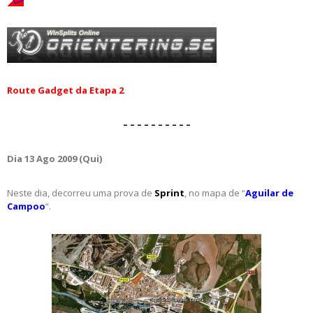
Route Gadget da Etapa 2
– – – – – – – – – –
Dia 13 Ago 2009 (Qui)
Neste dia, decorreu uma prova de
Sprint
, no mapa de “
Aguilar de
Campoo
“.