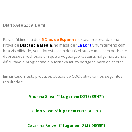
– – – – – – – – – –
Dia 16 Ago 2009 (Dom)
Para o último dia dos
5 Dias de Espanha
, estava reservada uma
Prova de
Distância Média
, no mapa de “
La Lora
“, num terreno com
boa visibilidade, sem floresta, com desnível suave mas com pedras e
depressões rochosas em que a vegetação rasteira, nalgumas zonas,
dificultava a progressão e o tornava muito perigoso para os atletas.
Em síntese, nesta prova, os atletas do COC obtiveram os seguintes
resultados:
Andreia Silva: 4º Lugar em D21E (39’47”)
Gildo Silva: 6º lugar em H21E (41’13”)
Catarina Ruivo: 8º lugar em D21E (45’39”)