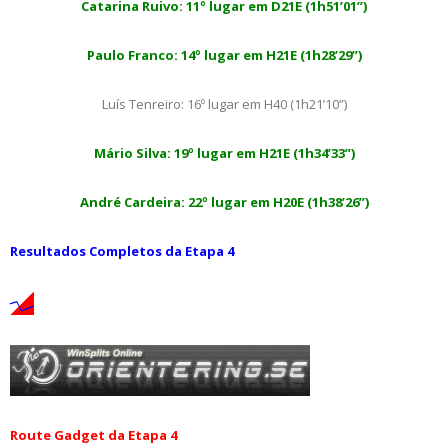
Catarina Ruivo: 11º lugar em D21E (1h51’01”)
Paulo Franco: 14º lugar em H21E (1h28’29”)
Luís Tenreiro: 16º lugar em H40 (1h21’10”)
Mário Silva: 19º lugar em H21E (1h34’33”)
André Cardeira: 22º lugar em H20E (1h38’26”)
Resultados Completos da Etapa 4
Route Gadget da Etapa 4