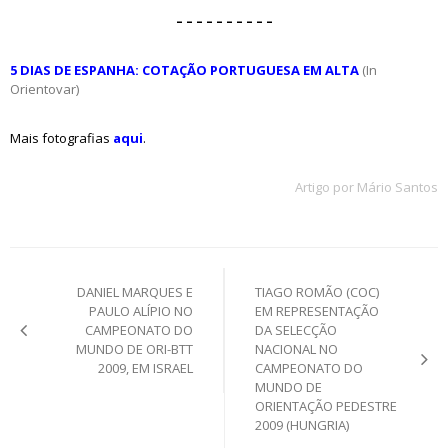
– – – – – – – – – –
5 DIAS DE ESPANHA: COTAÇÃO PORTUGUESA EM ALTA
(In
Orientovar)
Mais fotografias
aqui
.
Artigo por Mário Santos
Post
DANIEL MARQUES E
TIAGO ROMÃO (COC)
navigation
PAULO ALÍPIO NO
EM REPRESENTAÇÃO
CAMPEONATO DO
DA SELECÇÃO
MUNDO DE ORI-BTT
NACIONAL NO
2009, EM ISRAEL
CAMPEONATO DO
MUNDO DE
ORIENTAÇÃO PEDESTRE
2009 (HUNGRIA)