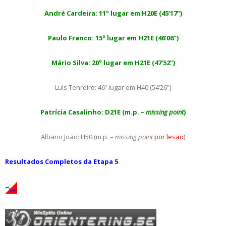
André Cardeira: 11º lugar em H20E (45’17”)
Paulo Franco: 15º lugar em H21E (46’06”)
Mário Silva: 20º lugar em H21E (47’52”)
Luís Tenreiro: 46º lugar em H40 (54’26”)
Patrícia Casalinho: D21E (m.p. –
missing point
)
Albano João: H50 (m.p. –
missing point
por lesão
)
Resultados Completos da Etapa 5