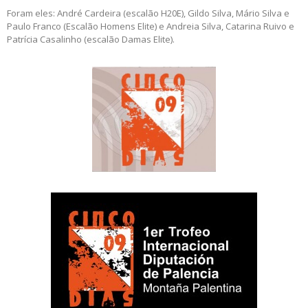
Foram eles: André Cardeira (escalão H20E), Gildo Silva, Mário Silva e
Paulo Franco (Escalão Homens Elite) e Andreia Silva, Catarina Ruivo e
Patrícia Casalinho (escalão Damas Elite).