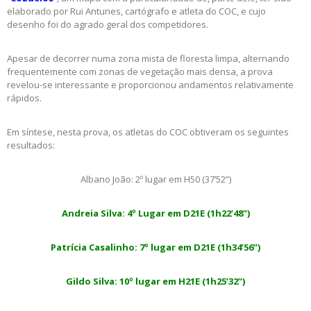
elaborado por Rui Antunes, cartógrafo e atleta do COC, e cujo
desenho foi do agrado geral dos competidores.
Apesar de decorrer numa zona mista de floresta limpa, alternando
frequentemente com zonas de vegetação mais densa, a prova
revelou-se interessante e proporcionou andamentos relativamente
rápidos.
Em síntese, nesta prova, os atletas do COC obtiveram os seguintes
resultados:
Albano João: 2º lugar em H50 (37’52”)
Andreia Silva: 4º Lugar em D21E (1h22’48”)
Patrícia Casalinho: 7º lugar em D21E (1h34’56”)
Gildo Silva: 10º lugar em H21E (1h25’32”)