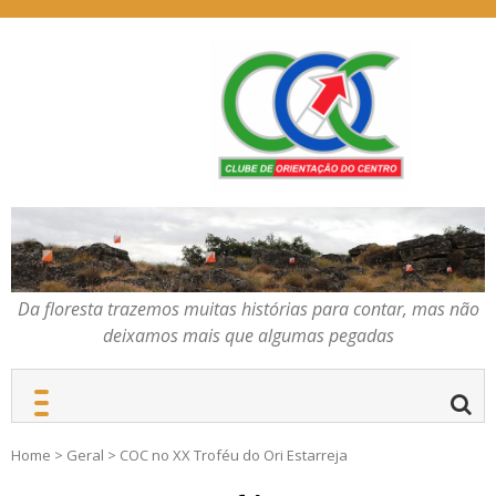
Skip
to
content
Da floresta trazemos
COC – CLUBE DE
muitas histórias para
ORIENTAÇÃO DO
contar, mas não deixamos
CENTRO
mais que algumas
pegadas
Da floresta trazemos muitas histórias para contar, mas não
deixamos mais que algumas pegadas
Home
>
Geral
>
COC no XX Troféu do Ori Estarreja