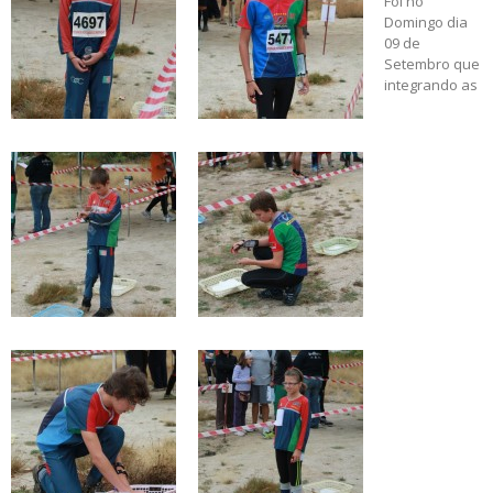
Foi no
Domingo dia
09 de
Setembro que
integrando as