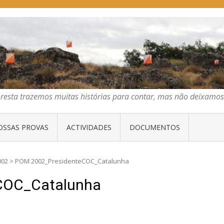
E ORIENTAÇÃO DO CENTRO
emos muitas histórias para contar, mas não deixamos mais que algumas 
oresta trazemos muitas histórias para contar, mas não deixam
OSSAS PROVAS
ACTIVIDADES
DOCUMENTOS
002
>
POM 2002_PresidenteCOC_Catalunha
COC_Catalunha