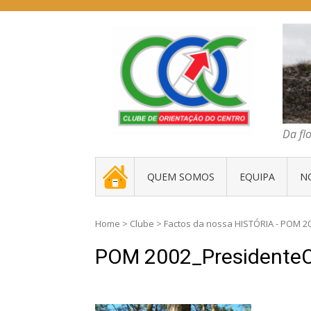
Skip
to
content
COC – CLUBE D
Da floresta traz
Da fl
. _ .
QUEM SOMOS
EQUIPA
N
Home
>
Clube
>
Factos da nossa HISTÓRIA - POM 2
POM 2002_Presidente