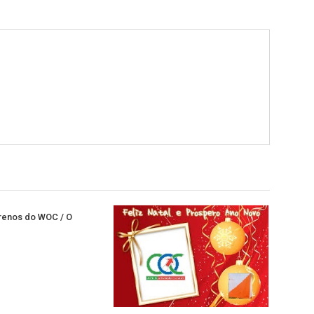
rrenos do WOC / O
1