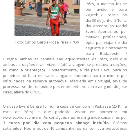
Pécs, a mesma fez-se
por avião e para
Zagreb / Croácia, no
dia 30 de Junho, 5ªfeira,
dia anterior ao Model
Event. Apenas eu, por
motivos profissionais,
Foto: Carlos Garcia - José Pires - POR
optei por viajar no dia
seguinte e diretamente
para Budapeste /
Hungria. Ambas as capitais são equidistantes de Pécs, pelo que
ambas as opções eram viáveis (até a viagem se prestava a opções,
tal como a orientação) . Posteriormente, a ida para Pécs, para os
primeiros foi feita em carro alugado, enquanto para o mim, e por
dificuldades na reserva automóvel efetuada em Portugal, teve de
processar-se de comboio e posteriormente no carro alugado do José
Pires, atleta do CPOC.
O nosso Event Centre foi numa casa de campo em Kiskassa (25 Km a
este de Pécs) e que poderão visitar em pormenor em
www.ecohun.com/en/. As condições não eram grande coisa, mas por
7 euros por dia com pequeno almoço incluído
, ficámos
satisfeitos. Nós e outros 10 companheiros da comitiva portuguesa,