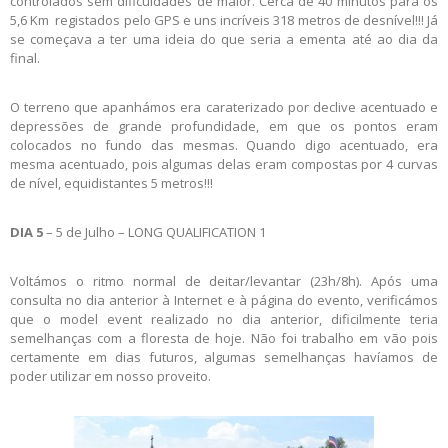
controlados sem dificuldades de maior. Cerca de 40 minutos para os
5,6 Km registados pelo GPS e uns incríveis 318 metros de desnível!!! Já
se começava a ter uma ideia do que seria a ementa até ao dia da
final.
O terreno que apanhámos era caraterizado por declive acentuado e
depressões de grande profundidade, em que os pontos eram
colocados no fundo das mesmas. Quando digo acentuado, era
mesma acentuado, pois algumas delas eram compostas por 4 curvas
de nível, equidistantes 5 metros!!!
DIA 5
– 5 de Julho – LONG QUALIFICATION 1
Voltámos o ritmo normal de deitar/levantar (23h/8h). Após uma
consulta no dia anterior à Internet e à página do evento, verificámos
que o model event realizado no dia anterior, dificilmente teria
semelhanças com a floresta de hoje. Não foi trabalho em vão pois
certamente em dias futuros, algumas semelhanças havíamos de
poder utilizar em nosso proveito.