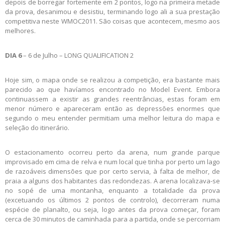
depois de borregar fortemente em 2 pontos, logo na primeira metade
da prova, desanimou e desistiu, terminando logo ali a sua prestação
competitiva neste WMOC2011. São coisas que acontecem, mesmo aos
melhores.
DIA 6
– 6 de Julho – LONG QUALIFICATION 2
Hoje sim, o mapa onde se realizou a competição, era bastante mais
parecido ao que havíamos encontrado no Model Event. Embora
continuassem a existir as grandes reentrâncias, estas foram em
menor número e apareceram então as depressões enormes que
segundo o meu entender permitiam uma melhor leitura do mapa e
seleção do itinerário.
O estacionamento ocorreu perto da arena, num grande parque
improvisado em cima de relva e num local que tinha por perto um lago
de razoáveis dimensões que por certo servia, à falta de melhor, de
praia a alguns dos habitantes das redondezas. A arena localizava-se
no sopé de uma montanha, enquanto a totalidade da prova
(excetuando os últimos 2 pontos de controlo), decorreram numa
espécie de planalto, ou seja, logo antes da prova começar, foram
cerca de 30 minutos de caminhada para a partida, onde se percorriam