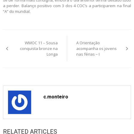
se de forma mais condigna, embora o dia anterior tenha deitado tudo
a perder. Balanço positivo com 3 dos 4 COC’s a participarem na final
“A” do mundial.
Post
WMOC 11 – Sousa
A Orientação
navigation
conquista bronze na
acompanha os jovens
Longa
nas férias – I
c.monteiro
RELATED ARTICLES