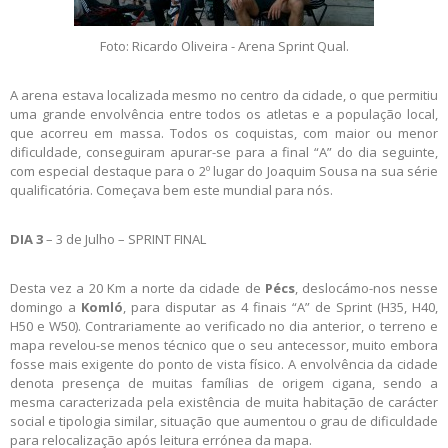
Foto: Ricardo Oliveira - Arena Sprint Qual.
A arena estava localizada mesmo no centro da cidade, o que permitiu
uma grande envolvência entre todos os atletas e a população local,
que acorreu em massa. Todos os coquistas, com maior ou menor
dificuldade, conseguiram apurar-se para a final “A” do dia seguinte,
com especial destaque para o 2º lugar do Joaquim Sousa na sua série
qualificatória. Começava bem este mundial para nós.
DIA 3
– 3 de Julho – SPRINT FINAL
Desta vez a 20 Km a norte da cidade de
Pécs
, deslocámo-nos nesse
domingo a
Komló
, para disputar as 4 finais “A” de Sprint (H35, H40,
H50 e W50). Contrariamente ao verificado no dia anterior, o terreno e
mapa revelou-se menos técnico que o seu antecessor, muito embora
fosse mais exigente do ponto de vista físico. A envolvência da cidade
denota presença de muitas famílias de origem cigana, sendo a
mesma caracterizada pela existência de muita habitação de carácter
social e tipologia similar, situação que aumentou o grau de dificuldade
para relocalização após leitura errónea da mapa.