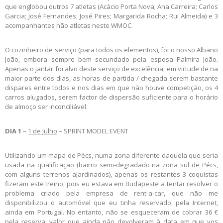
que englobou outros 7 atletas (Acácio Porta Nova; Ana Carreira; Carlos
Garcia; José Fernandes; José Pires; Margarida Rocha; Rui Almeida) e 3
acompanhantes não atletas neste WMOC.
O cozinheiro de serviço (para todos os elementos), foi o nosso Albano
João, embora sempre bem secundado pela esposa Palmira João.
Apenas o jantar foi alvo deste serviço de excelência, em virtude de na
maior parte dos dias, as horas de partida / chegada serem bastante
dispares entre todos e nos dias em que não houve competição, os 4
carros alugados, serem factor de dispersão suficiente para o horário
de almoço ser inconciliável.
DIA 1
–
1 de Julho
– SPRINT MODEL EVENT
Utilizando um mapa de Pécs, numa zona diferente daquela que seria
usada na qualificação (bairro semi-degradado na zona sul de Pécs,
com alguns terrenos ajardinados), apenas os restantes 3 coquistas
fizeram este treino, pois eu estava em Budapeste a tentar resolver o
problema criado pela empresa de rent-a-car, que não me
disponibilizou o automóvel que eu tinha reservado, pela Internet,
ainda em Portugal. No entanto, não se esqueceram de cobrar 36 €
pela reserva, valor que ainda não devolveram à data em que vos