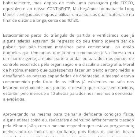
habitualmente, mas depois de mais uma passagem pelo TESCO,
equivalente ao nosso CONTINENTE, lá chegámos ao mapa do Long
Model, contíguo aos mapas a utilizar em ambas as qualificatórias e na
final de distância longa, cerca das 10h30.
Estacionámos perto do triângulo de partida e verificámos que já
alguns atletas estavam de regresso do seu treino (devem ser de
países que não tiveram medalhas para comemorar… ou então
daqueles que têm tantas que já nem comemoram:)). Na floresta era
um mar de gente, a maior parte a andar ou parados nos pontos de
controlo escolhidos pela organização e a discutir a cartografia. Moral
da história, mesmo que quiséssemos fazer um treino a ritmo médio e
desafiando as nossas capacidades de orientação, o mesmo estava
comprometido pelo facto de os trilhos já existentes no solo nos
levarem diretamente aos pontos e mesmo que restassem dúvidas,
estariam pelo menos 5 a 10 atletas parados nos mesmos a denunciar
a evidência.
Aproveitando na mesma para treinar a deficiente condição física,
alguns atletas como eu, realizaram o percurso anteriormente traçado
pela Albano João, com o mesmo empenho que estava programado,
melhorando os índices de confiança, pois todos os pontos foram