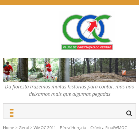
Skip
to
content
Da floresta trazemos
COC – CLUBE DE
muitas histórias para
ORIENTAÇÃO DO
contar, mas não deixamos
CENTRO
mais que algumas
pegadas
Da floresta trazemos muitas histórias para contar, mas não
deixamos mais que algumas pegadas
Home
>
Geral
>
WMOC 2011 – Pécs/ Hungria – Crónica FinalWMOC