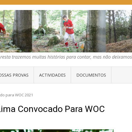
E ORIENTAÇÃO DO CENTRO
emos muitas histórias para contar, mas não deixamos mais que algumas 
oresta trazemos muitas histórias para contar, mas não deixam
OSSAS PROVAS
ACTIVIDADES
DOCUMENTOS
ado para WOC 2021
Lima Convocado Para WOC