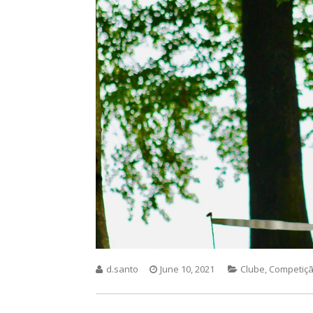
d.santo
June 10, 2021
Clube
,
Competiç