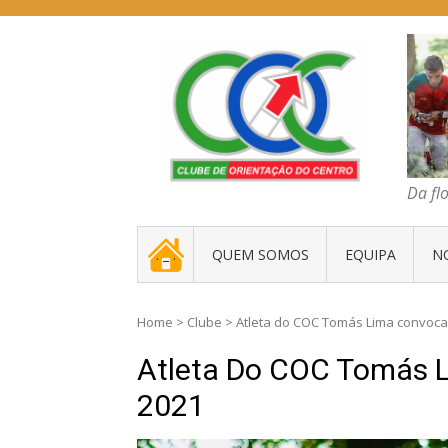
Skip
to
content
COC – CLUBE D
Da floresta traz
Da fl
. _ .
QUEM SOMOS
EQUIPA
N
Home
>
Clube
>
Atleta do COC Tomás Lima convoc
Atleta Do COC Tomás 
2021