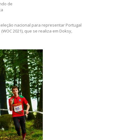
ndo de
ca
seleção nacional para representar Portugal
WOC 2021), que se realiza em Doksy,