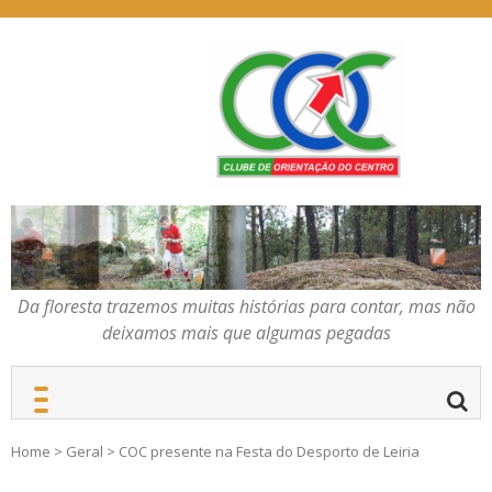
Skip
to
content
Da floresta trazemos
COC – CLUBE DE
muitas histórias para
ORIENTAÇÃO DO
contar, mas não deixamos
CENTRO
mais que algumas
pegadas
Da floresta trazemos muitas histórias para contar, mas não
deixamos mais que algumas pegadas
Home
>
Geral
>
COC presente na Festa do Desporto de Leiria