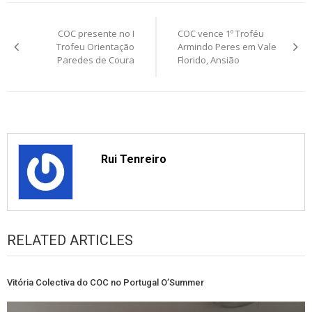
Post
COC presente no I
COC vence 1º Troféu
navigation
Trofeu Orientação
Armindo Peres em Vale
Paredes de Coura
Florido, Ansião
Rui Tenreiro
RELATED ARTICLES
Vitória Colectiva do COC no Portugal O’Summer