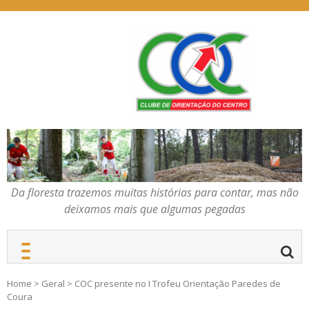
Skip
to
content
Da floresta trazemos
COC – CLUBE DE
muitas histórias para
ORIENTAÇÃO DO
contar, mas não deixamos
CENTRO
mais que algumas
pegadas
Da floresta trazemos muitas histórias para contar, mas não
deixamos mais que algumas pegadas
Home
>
Geral
>
COC presente no I Trofeu Orientação Paredes de
Coura