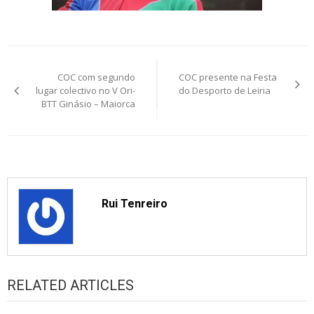
Post
COC com segundo
COC presente na Festa
navigation
lugar colectivo no V Ori-
do Desporto de Leiria
BTT Ginásio – Maiorca
Rui Tenreiro
RELATED ARTICLES