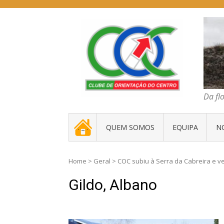
Skip
to
content
COC – CLUBE D
Da floresta traz
Da fl
. _ .
QUEM SOMOS
EQUIPA
N
Home
>
Geral
>
COC subiu à Serra da Cabreira e ve
Gildo, Albano