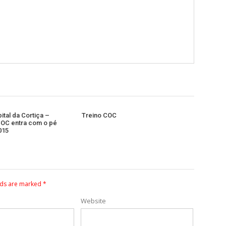
pital da Cortiça –
Treino COC
OC entra com o pé
015
lds are marked
*
Website