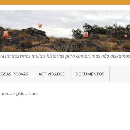
E ORIENTAÇÃO DO CENTRO
emos muitas histórias para contar, mas não deixamos mais que algumas 
oresta trazemos muitas histórias para contar, mas não deixam
OSSAS PROVAS
ACTIVIDADES
DOCUMENTOS
nceu...
>
gildo, albano