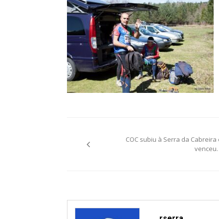
Post
COC subiu à Serra da Cabreira 
navigation
venceu
rserra