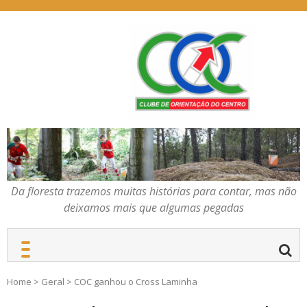
Skip
to
content
Da floresta trazemos
COC – CLUBE DE
muitas histórias para
ORIENTAÇÃO DO
contar, mas não deixamos
CENTRO
mais que algumas
pegadas
Da floresta trazemos muitas histórias para contar, mas não
deixamos mais que algumas pegadas
Home
>
Geral
>
COC ganhou o Cross Laminha