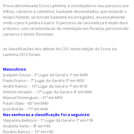
Prova denominada Cross Laminha, é constituída no seu percurso por
trilhos, carreiros e caminhos, bastante desnivelados, que estando o
tempo húmido, se tornam bastante escorregadios, essencialmente
onde o piso é pedra e barro. O percurso de rara beleza é muito duro
e técnico, com características de orientação em floresta, percorrendo
carreiros e túneis florestais.
As classificações dos atletas do COC nesta edição do Cross da
Laminha 2013 foram:
Masculinos:
Joaquim Sousa – 3º Lugar da Geral e 1º em M40
Paulo Franco – 7º Lugar da Geral e 5º em M30
André Ramos – 13º Lugar da Geral e 1º em M18
António Amador – 17º Lugar da Geral e 6º em M40
Manuel Domingues – 31º em M50
Paulo Olaio – 65º em M40
José Bolrão – 71º em M40
Nas senhoras a classificação foi a seguinte:
Stepanka Betkova – 1º Lugar da Geral e 1ª em F18
Anabela Vieito – 8ª em F40
Rosário Barros – 15ª em F40