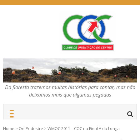
Skip
to
content
Da floresta trazemos
COC – CLUBE DE
muitas histórias para
ORIENTAÇÃO DO
contar, mas não deixamos
CENTRO
mais que algumas
pegadas
Da floresta trazemos muitas histórias para contar, mas não
deixamos mais que algumas pegadas
Home
>
Ori-Pedestre
>
WMOC 2011 – COC na Final A da Longa