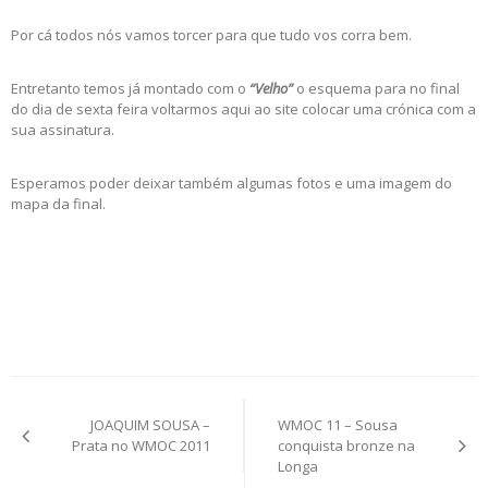
Por cá todos nós vamos torcer para que tudo vos corra bem.
Entretanto temos já montado com o
“Velho”
o esquema para no final
do dia de sexta feira voltarmos aqui ao site colocar uma crónica com a
sua assinatura.
Esperamos poder deixar também algumas fotos e uma imagem do
mapa da final.
Post
JOAQUIM SOUSA –
WMOC 11 – Sousa
navigation
Prata no WMOC 2011
conquista bronze na
Longa