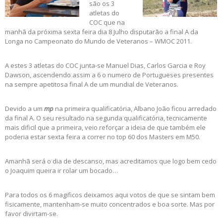
são os 3
atletas do
COC que na
manhã da próxima sexta feira dia 8 Julho disputarão a final A da
Longa no Campeonato do Mundo de Veteranos – WMOC 2011.
A estes 3 atletas do COC junta-se Manuel Dias, Carlos Garcia e Roy
Dawson, ascendendo assim a 6 o numero de Portugueses presentes
na sempre apetitosa final A de um mundial de Veteranos.
Devido a um
mp
na primeira qualificatória, Albano João ficou arredado
da final A. O seu resultado na segunda qualificatória, tecnicamente
mais dificil que a primeira, veio reforçar a ideia de que também ele
poderia estar sexta feira a correr no top 60 dos Masters em M50.
Amanhã será o dia de descanso, mas acreditamos que logo bem cedo
o Joaquim queira ir rolar um bocado…
Para todos os 6 magificos deixamos aqui votos de que se sintam bem
fisicamente, mantenham-se muito concentrados e boa sorte. Mas por
favor divirtam-se.