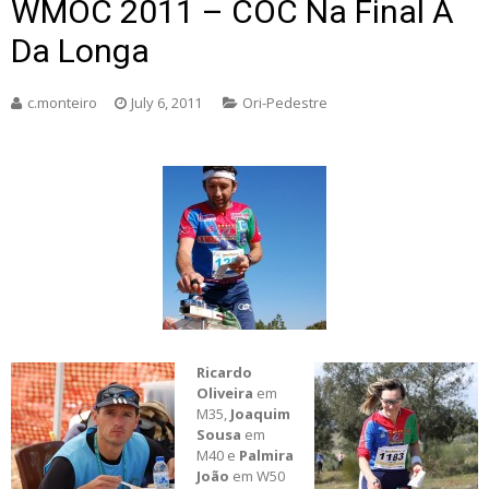
WMOC 2011 – COC Na Final A
Da Longa
c.monteiro
July 6, 2011
Ori-Pedestre
Ricardo
Oliveira
em
M35,
Joaquim
Sousa
em
M40 e
Palmira
João
em W50