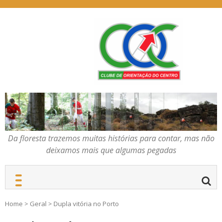
Skip
to
content
Da floresta trazemos
COC – CLUBE DE
muitas histórias para
ORIENTAÇÃO DO
contar, mas não deixamos
CENTRO
mais que algumas
pegadas
Da floresta trazemos muitas histórias para contar, mas não
deixamos mais que algumas pegadas
Home
>
Geral
>
Dupla vitória no Porto