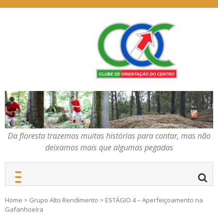
Skip
to
content
Da floresta trazemos
COC – CLUBE DE
muitas histórias para
ORIENTAÇÃO DO
contar, mas não deixamos
CENTRO
mais que algumas
pegadas
Da floresta trazemos muitas histórias para contar, mas não
deixamos mais que algumas pegadas
Home
>
Grupo Alto Rendimento
>
ESTÁGIO 4 – Aperfeiçoamento na
Gafanhoeira