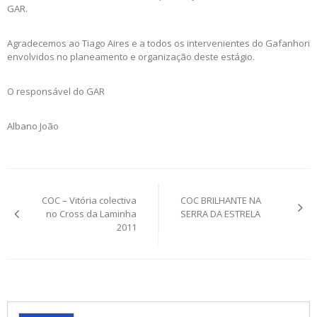
GAR.
Agradecemos ao Tiago Aires e a todos os intervenientes do Gafanhori
envolvidos no planeamento e organização deste estágio.
O responsável do GAR
Albano João
Post
COC – Vitória colectiva
COC BRILHANTE NA
navigation
no Cross da Laminha
SERRA DA ESTRELA
2011