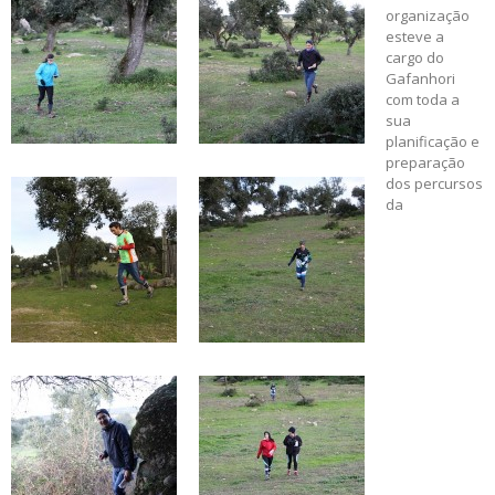
organização
esteve a
cargo do
Gafanhori
com toda a
sua
planificação e
preparação
dos percursos
da