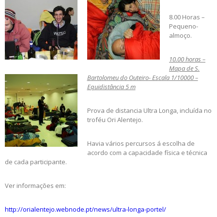
8.00 Horas –
Pequeno-
almoço.
10.00 horas –
Mapa de S.
Bartolomeu do Outeiro- Escala 1/10000 –
Equidistância 5 m
Prova de distancia Ultra Longa, incluída no
troféu Ori Alentejo.
Havia vários percursos á escolha de
acordo com a capacidade física e técnica
de cada participante.
Ver informações em:
http://orialentejo.webnode.pt/news/ultra-longa-portel/