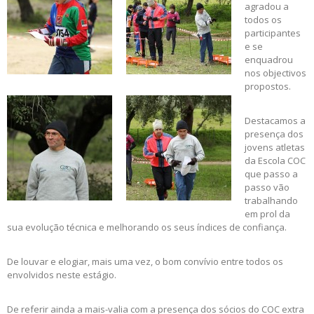
agradou a
todos os
participantes
e se
enquadrou
nos objectivos
propostos.
Destacamos a
presença dos
jovens atletas
da Escola COC
que passo a
passo vão
trabalhando
em prol da
sua evolução técnica e melhorando os seus índices de confiança.
De louvar e elogiar, mais uma vez, o bom convívio entre todos os
envolvidos neste estágio.
De referir ainda a mais-valia com a presença dos sócios do COC extra