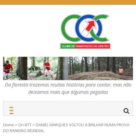
Skip
to
content
Da floresta trazemos
COC – CLUBE DE
muitas histórias para
ORIENTAÇÃO DO
contar, mas não deixamos
CENTRO
mais que algumas
pegadas
Da floresta trazemos muitas histórias para contar, mas não
deixamos mais que algumas pegadas
Home
>
Ori-BTT
>
DANIEL MARQUES VOLTOU A BRILHAR NUMA PROVA
DO RANKING MUNDIAL