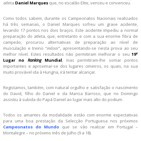
atleta
Daniel Marques
que, no escalão Elite, venceu e convenceu.
Como todos sabem, durante os Campeonatos Nacionais realizados
há três semanas, o Daniel Marques sofreu um grave acidente,
levando 17 pontos nos dois braços. Este acidente impediu a normal
preparação do atleta, que, entretanto e com a sua enorme fibra de
campeão, procurou alternativas de preparação ao nível de
musculação e treino “
indoor
”, apresentando-se nesta prova ao seu
melhor nível. Estes resultados não permitiram melhorar o seu
19º
Lugar no
Ranking
Mundial
, mas permitiram-lhe somar pontos
importantes e aproximar-se dos lugares cimeiros, os quais, na sua
muito provável ida à Hungria, irá tentar alcançar.
Registamos, também, com natural orgulho e satisfação o nascimento
do David, filho do Daniel e da Marisa Barroso, que no Domingo
assistiu à subida do Papá Daniel ao lugar mais alto do podium.
Todos os amantes da modalidade estão com enorme expectativas
para uma boa prestação da Selecção Portuguesa nos próximos
Campeonatos do Mundo
que se vão realizar em Portugal –
Montalegre – no próximo mês de Julho (9 a 18).