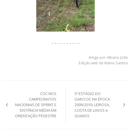
– – – – – – – – – –
Artigo por Albano João
Edição
web
de Mário Santos
Post
COC NOS
5º ESTÁGIO DO
navigation
CAMPEONATOS
GAR/COC NA ÉPOCA
NACIONAIS DE SPRINT E
2009/2010: LEIROSA,
DISTÂNCIA MÉDIA EM
COSTA DE LAVOS e
ORIENTAÇÃO PEDESTRE
QUIAIOS