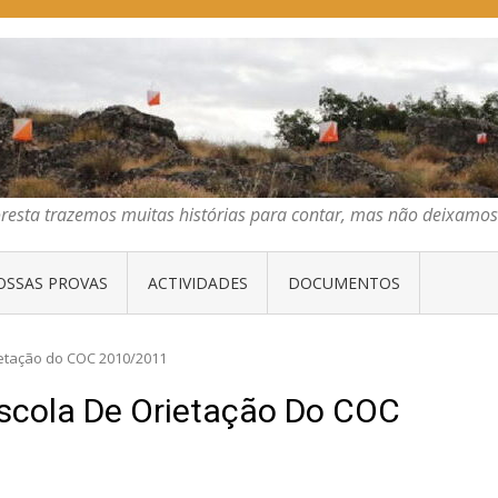
E ORIENTAÇÃO DO CENTRO
emos muitas histórias para contar, mas não deixamos mais que algumas 
oresta trazemos muitas histórias para contar, mas não deixam
OSSAS PROVAS
ACTIVIDADES
DOCUMENTOS
ietação do COC 2010/2011
Escola De Orietação Do COC