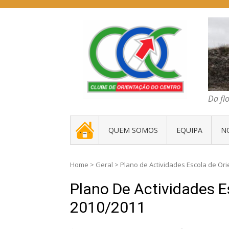
Skip
to
content
COC – CLUBE D
Da floresta traz
Da fl
. _ .
QUEM SOMOS
EQUIPA
N
Home
>
Geral
>
Plano de Actividades Escola de Or
Plano De Actividades 
2010/2011