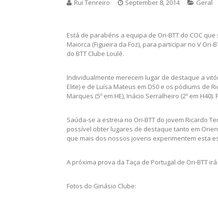
Rui Tenreiro
September 8, 2014
Geral
Está de parabéns a equipa de Ori-BTT do COC que 
Maiorca (Figueira da Foz), para participar no V Ori-
do BTT Clube Loulé.
Individualmente merecem lugar de destaque a vitó
Elite) e de Luísa Mateus em D50 e os pódiums de Ric
Marques (5º em HE), Inácio Serralheiro (2º em H40).
Saúda-se a estreia no Ori-BTT do jovem Ricardo T
possível obter lugares de destaque tanto em Orie
que mais dos nossos jovens experimentem esta e
A próxima prova da Taça de Portugal de Ori-BTT irá
Fotos do Ginásio Clube: