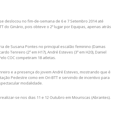
se deslocou no fim-de-semana de 6 e 7 Setembro 2014 até
BTT do Ginário, pois obteve o 2º lugar por Equipas, apenas atrás
ria de Susana Pontes no principal escalão feminino (Damas
ardo Tenreiro (2º em H17), André Esteves (3º em H20), Daniel
 Pelo COC competiram 18 atletas.
enreiro e a presença do jovem André Esteves, mostrando que é
ntação Pedestre como em Ori-BTT e servindo de incentivo para
spectacular modalidade.
 realizar-se nos dias 11 e 12 Outubro em Mouriscas (Abrantes).