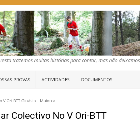
E ORIENTAÇÃO DO CENTRO
emos muitas histórias para contar, mas não deixamos mais que algumas 
oresta trazemos muitas histórias para contar, mas não deixam
OSSAS PROVAS
ACTIVIDADES
DOCUMENTOS
o V Ori-BTT Ginásio – Maiorca
 Colectivo No V Ori-BTT