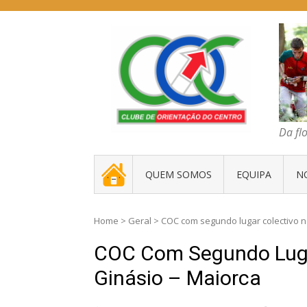
Skip
to
content
COC – CLUBE D
Da floresta traz
Da fl
. _ .
QUEM SOMOS
EQUIPA
N
Home
>
Geral
>
COC com segundo lugar colectivo n
COC Com Segundo Lugar
Ginásio – Maiorca