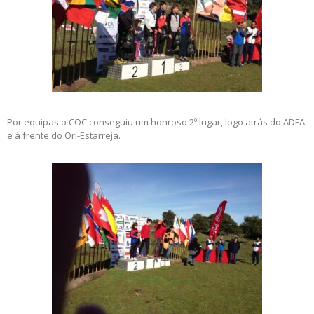
Por equipas o COC conseguiu um honroso 2º lugar, logo atrás do ADFA
e à frente do Ori-Estarreja.