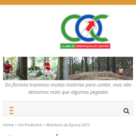
Skip
to
content
Da floresta trazemos
COC – CLUBE DE
muitas histórias para
ORIENTAÇÃO DO
contar, mas não deixamos
CENTRO
mais que algumas
pegadas
Da floresta trazemos muitas histórias para contar, mas não
deixamos mais que algumas pegadas
Home
>
Ori-Pedestre
>
Abertura da Época 2013