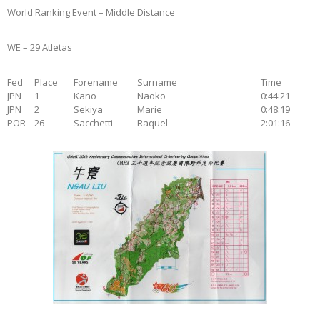
World Ranking Event – Middle Distance
WE – 29 Atletas
Fed
Place
Forename
Surname
Time
JPN
1
Kano
Naoko
0:44:21
JPN
2
Sekiya
Marie
0:48:19
POR
26
Sacchetti
Raquel
2:01:16