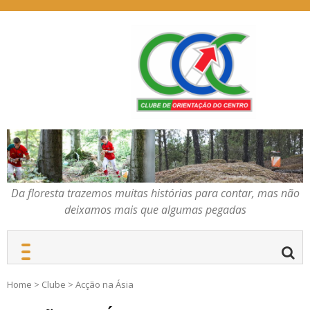
Skip
to
content
Da floresta trazemos
COC – CLUBE DE
muitas histórias para
ORIENTAÇÃO DO
contar, mas não deixamos
CENTRO
mais que algumas
pegadas
Da floresta trazemos muitas histórias para contar, mas não
deixamos mais que algumas pegadas
Home
>
Clube
>
Acção na Ásia