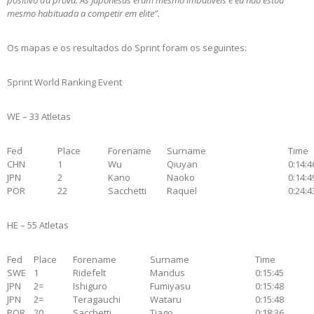
positivo da prova. As Japonesas eram mesmo imbatíveis e eu não estou
mesmo habituada a competir em elite”.
Os mapas e os resultados do Sprint foram os seguintes:
Sprint World Ranking Event
WE – 33 Atletas
Fed
Place
Forename
Surname
Time
CHN
1
Wu
Qiuyan
0:14:4
JPN
2
Kano
Naoko
0:14:4
POR
22
Sacchetti
Raquel
0:24:4
HE – 55 Atletas
Fed
Place
Forename
Surname
Time
SWE
1
Ridefelt
Mandus
0:15:45
JPN
2=
Ishiguro
Fumiyasu
0:15:48
JPN
2=
Teragauchi
Wataru
0:15:48
POR
20
Sacchetti
Tiago
0:18:36