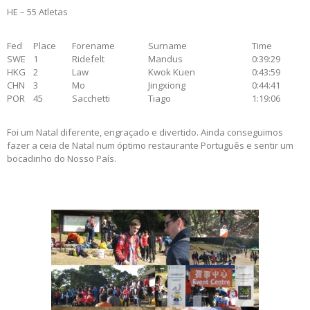
HE – 55 Atletas
Fed
Place
Forename
Surname
Time
SWE
1
Ridefelt
Mandus
0:39:29
HKG
2
Law
Kwok Kuen
0:43:59
CHN
3
Mo
Jingxiong
0:44:41
POR
45
Sacchetti
Tiago
1:19:06
Foi um Natal diferente, engraçado e divertido. Ainda conseguimos
fazer a ceia de Natal num óptimo restaurante Português e sentir um
bocadinho do Nosso País.