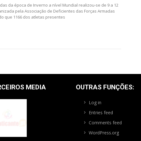
as da época de Inverno a nível Mundial realizou-se de 9 a 12
ganizada pela Associação de Deficientes das Forças Armadas
ndo que 1166 dos atletas presentes
RCEIROS MEDIA
OUTRAS FUNÇÕES:
Log in
Entries feed
Comments feed
WordPress.org