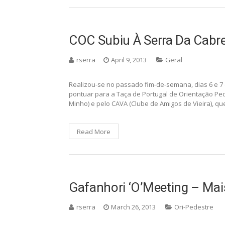
COC Subiu À Serra Da Cabr
rserra
April 9, 2013
Geral
Realizou-se no passado fim-de-semana, dias 6 e 7 
pontuar para a Taça de Portugal de Orientação Ped
Minho) e pelo CAVA (Clube de Amigos de Vieira), q
Read More
Gafanhori ‘O’Meeting – Ma
rserra
March 26, 2013
Ori-Pedestre