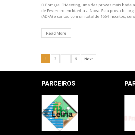
O Portugal O’Meeting, uma das provas mais badalad
de Fevereiro em Idanha-a-Nova. Esta prova foi or
(ADFA) e contou com um total de 1664 inscritos, se
Read More
Posts
1
2
…
6
Next
pagination
PARCEIROS
PA