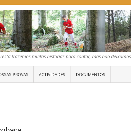
E ORIENTAÇÃO DO CENTRO
emos muitas histórias para contar, mas não deixamos mais que algumas 
oresta trazemos muitas histórias para contar, mas não deixam
OSSAS PROVAS
ACTIVIDADES
DOCUMENTOS
lcobaça