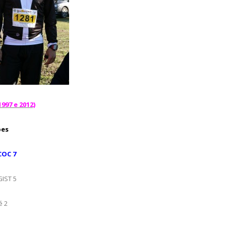
997 e 2012)
bes
OC 7
ST 5
 2