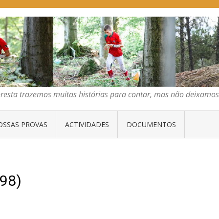
E ORIENTAÇÃO DO CENTRO
emos muitas histórias para contar, mas não deixamos mais que algumas 
oresta trazemos muitas histórias para contar, mas não deixam
OSSAS PROVAS
ACTIVIDADES
DOCUMENTOS
98)