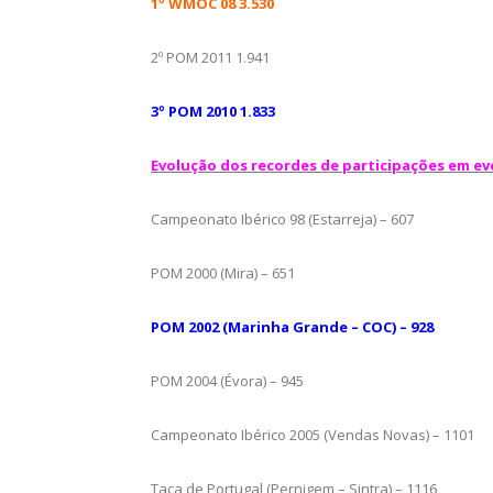
1º WMOC 08 3.530
2º POM 2011 1.941
3º POM 2010 1.833
Evolução dos recordes de participações em eve
Campeonato Ibérico 98 (Estarreja) – 607
POM 2000 (Mira) – 651
POM 2002 (Marin
ha Gra
nde – COC) – 928
POM 2004 (Évora) – 945
Campeonato Ibérico 2005 (Vendas Novas) – 1101
Taça de Portugal (Pernigem – Sintra) – 1116