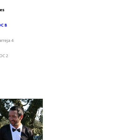
es
C 8
reja 4
C 2