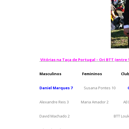
Vitórias na Taça de Portugal – Ori BTT (entre 1
Masculinos
Femininos
Clu
Daniel Marques 7
Susana Pontes 10
C
Alexandre Reis 3 Maria Amador 2 AEGI
David Machado 2 BTT Loulé