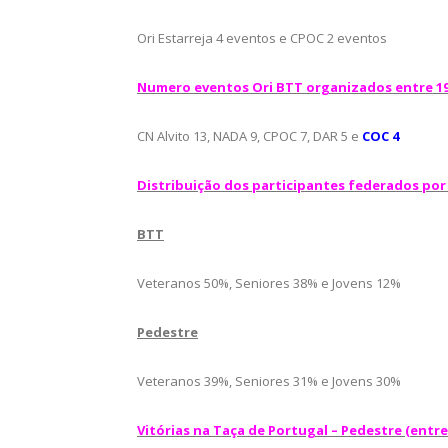
Ori Estarreja 4 eventos e CPOC 2 eventos
Numero eventos Ori BTT organizados entre 19
CN Alvito 13, NADA 9, CPOC 7, DAR 5 e
COC 4
Distribuição dos participantes federados por
BTT
Veteranos 50%, Seniores 38% e Jovens 12%
Pedestre
Veteranos 39%, Seniores 31% e Jovens 30%
Vitórias na Taça de Portugal – Pedestre (entre 