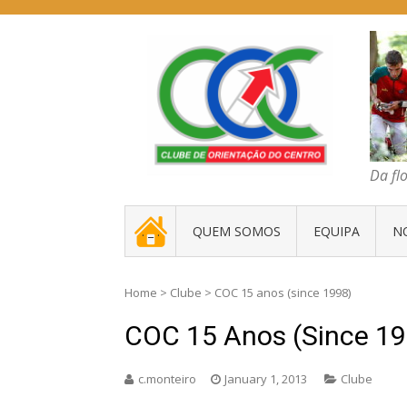
Skip
to
content
COC – CLUBE D
Da floresta traz
Da fl
. _ .
QUEM SOMOS
EQUIPA
N
Home
>
Clube
>
COC 15 anos (since 1998)
COC 15 Anos (since 19
c.monteiro
January 1, 2013
Clube