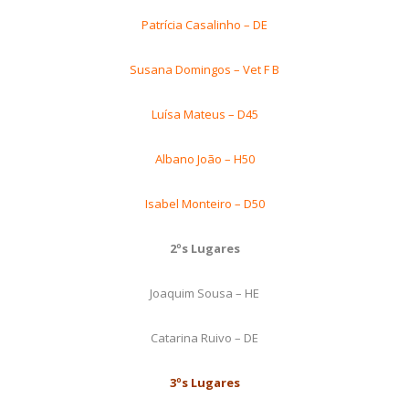
Patrícia Casalinho – DE
Susana Domingos – Vet F B
Luísa Mateus – D45
Albano João – H50
Isabel Monteiro – D50
2ºs Lugares
Joaquim Sousa – HE
Catarina Ruivo – DE
3ºs Lugares