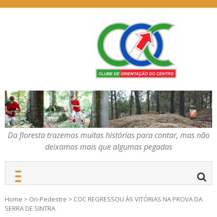
Skip
to
content
Da floresta trazemos
COC – CLUBE DE
muitas histórias para
ORIENTAÇÃO DO
contar, mas não deixamos
CENTRO
mais que algumas
pegadas
Da floresta trazemos muitas histórias para contar, mas não
deixamos mais que algumas pegadas
Home
>
Ori-Pedestre
>
COC REGRESSOU ÀS VITÓRIAS NA PROVA DA
SERRA DE SINTRA