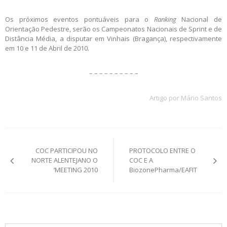
Os próximos eventos pontuáveis para o
Ranking
Nacional de
Orientação Pedestre, serão os Campeonatos Nacionais de Sprint e de
Distância Média, a disputar em Vinhais (Bragança), respectivamente
em 10 e 11 de Abril de 2010.
– – – – – – – – – –
Artigo por Mário Santos
Post
COC PARTICIPOU NO
PROTOCOLO ENTRE O
navigation
NORTE ALENTEJANO O
COC E A
‘MEETING 2010
BiozonePharma/EAFIT