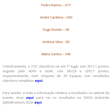
Pedro Ramos – H17
André Cardeira – H20
Tiago Romão – HE
Andreia Silva – DE
Mário Santos – H45
Colectivamente, o COC classificou-se em 1º lugar com 3511,1 pontos,
seguido pelo ADFA e GD4C com 3413,8 e 3297,7 pontos,
respectivamente, num conjunto de 39 Equipas (ver resultados
colectivos completos
aqui
).
Para aceder a toda a informação relativa a resultados no
website
do
evento, clicar
aqui
; para ver os resultados no OASIS (incluindo
SplitsBrowser), clicar
aqui
.