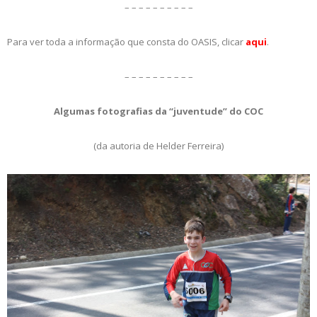
– – – – – – – – – –
Para ver toda a informação que consta do OASIS, clicar
aqui
.
– – – – – – – – – –
Algumas fotografias da “juventude” do COC
(da autoria de Helder Ferreira)