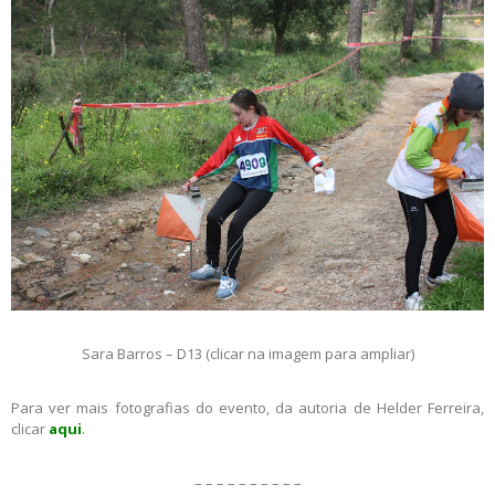
Sara Barros – D13 (clicar na imagem para ampliar)
Para ver mais fotografias do evento, da autoria de Helder Ferreira,
clicar
aqui
.
– – – – – – – – – –