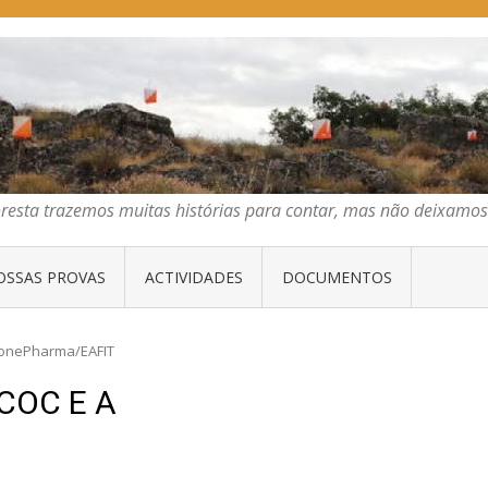
E ORIENTAÇÃO DO CENTRO
emos muitas histórias para contar, mas não deixamos mais que algumas 
oresta trazemos muitas histórias para contar, mas não deixam
OSSAS PROVAS
ACTIVIDADES
DOCUMENTOS
onePharma/EAFIT
COC E A