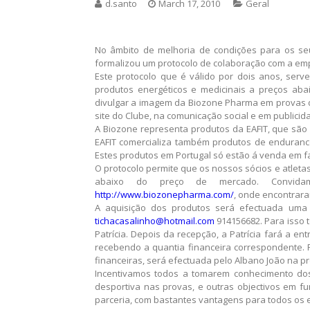
d.santo
March 17, 2010
Geral
No âmbito de melhoria de condições para os seu
formalizou um protocolo de colaboração com a em
Este protocolo que é válido por dois anos, serv
produtos energéticos e medicinais a preços aba
divulgar a imagem da Biozone Pharma em provas d
site do Clube, na comunicação social e em publici
A Biozone representa produtos da EAFIT, que sã
EAFIT comercializa também produtos de endurance
Estes produtos em Portugal só estão á venda em f
O protocolo permite que os nossos sócios e atleta
abaixo do preço de mercado. Convidam
http://www.biozonepharma.com/
, onde encontrara
A aquisição dos produtos será efectuada uma v
tichacasalinho@hotmail.com
914156682. Para isso 
Patrícia. Depois da recepção, a Patrícia fará a e
recebendo a quantia financeira correspondente. 
financeiras, será efectuada pelo Albano João na p
Incentivamos todos a tomarem conhecimento dos
desportiva nas provas, e outras objectivos em f
parceria, com bastantes vantagens para todos os 