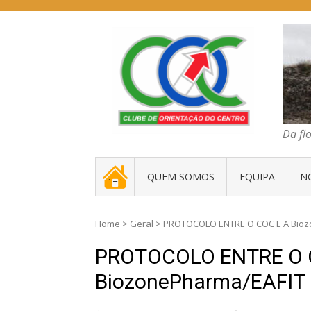
Skip
to
content
COC – CLUBE D
Da floresta traz
Da fl
. _ .
QUEM SOMOS
EQUIPA
N
Home
>
Geral
>
PROTOCOLO ENTRE O COC E A Bioz
PROTOCOLO ENTRE O 
BiozonePharma/EAFIT