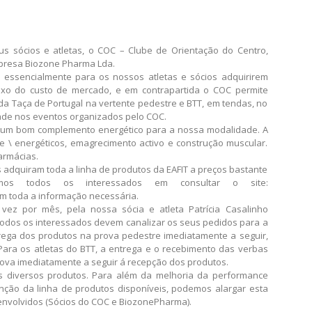
s sócios e atletas, o COC – Clube de Orientação do Centro,
presa Biozone Pharma Lda.
e essencialmente para os nossos atletas e sócios adquirirem
ixo do custo de mercado, e em contrapartida o COC permite
a Taça de Portugal na vertente pedestre e BTT, em tendas, no
dade nos eventos organizados pelo COC.
o um bom complemento energético para a nossa modalidade. A
 \ energéticos, emagrecimento activo e construção muscular.
armácias.
s adquiram toda a linha de produtos da EAFIT a preços bastante
os todos os interessados em consultar o site:
m toda a informação necessária.
ez por mês, pela nossa sócia e atleta Patrícia Casalinho
todos os interessados devem canalizar os seus pedidos para a
ntrega dos produtos na prova pedestre imediatamente a seguir,
Para os atletas do BTT, a entrega e o recebimento das verbas
rova imediatamente a seguir á recepção dos produtos.
 diversos produtos. Para além da melhoria da performance
unção da linha de produtos disponíveis, podemos alargar esta
envolvidos (Sócios do COC e BiozonePharma).