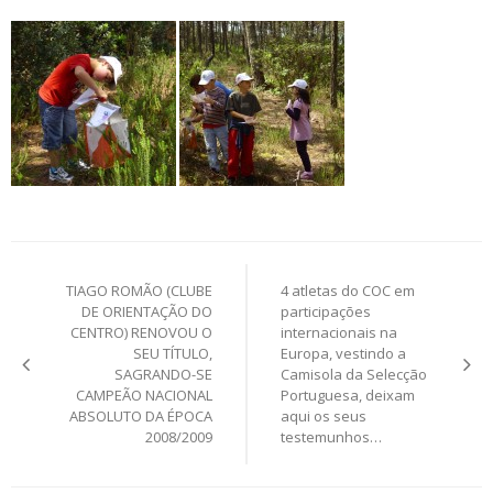
Post
TIAGO ROMÃO (CLUBE
4 atletas do COC em
navigation
DE ORIENTAÇÃO DO
participações
CENTRO) RENOVOU O
internacionais na
SEU TÍTULO,
Europa, vestindo a
SAGRANDO-SE
Camisola da Selecção
CAMPEÃO NACIONAL
Portuguesa, deixam
ABSOLUTO DA ÉPOCA
aqui os seus
2008/2009
testemunhos…