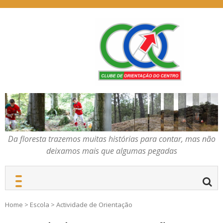
Skip
to
content
Da floresta trazemos
COC – CLUBE DE
muitas histórias para
ORIENTAÇÃO DO
contar, mas não deixamos
CENTRO
mais que algumas
pegadas
Da floresta trazemos muitas histórias para contar, mas não
deixamos mais que algumas pegadas
Home
>
Escola
>
Actividade de Orientação