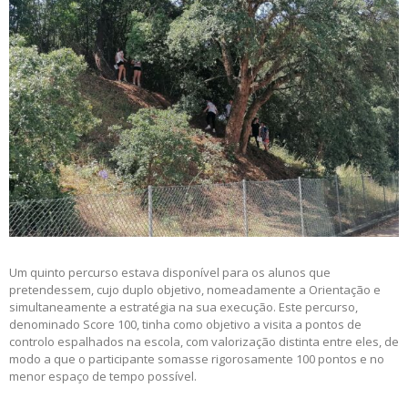
Um quinto percurso estava disponível para os alunos que
pretendessem, cujo duplo objetivo, nomeadamente a Orientação e
simultaneamente a estratégia na sua execução. Este percurso,
denominado Score 100, tinha como objetivo a visita a pontos de
controlo espalhados na escola, com valorização distinta entre eles, de
modo a que o participante somasse rigorosamente 100 pontos e no
menor espaço de tempo possível.