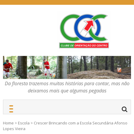
Skip
to
content
Da floresta trazemos
COC – CLUBE DE
muitas histórias para
ORIENTAÇÃO DO
contar, mas não deixamos
CENTRO
mais que algumas
pegadas
Da floresta trazemos muitas histórias para contar, mas não
deixamos mais que algumas pegadas
Home
>
Escola
>
Crescer Brincando com a Escola Secundária Afonso
Lopes Vieira