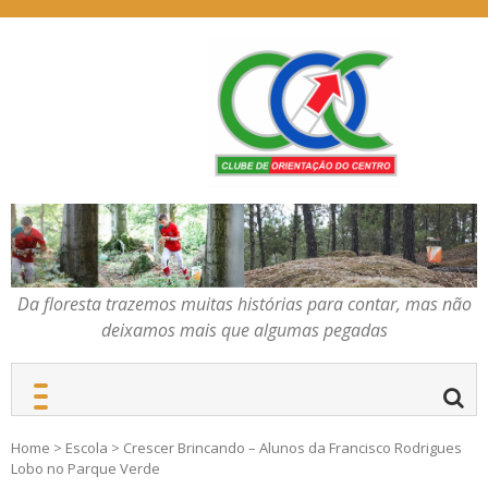
Skip
to
content
Da floresta trazemos
COC – CLUBE DE
muitas histórias para
ORIENTAÇÃO DO
contar, mas não deixamos
CENTRO
mais que algumas
pegadas
Da floresta trazemos muitas histórias para contar, mas não
deixamos mais que algumas pegadas
Home
>
Escola
>
Crescer Brincando – Alunos da Francisco Rodrigues
Lobo no Parque Verde