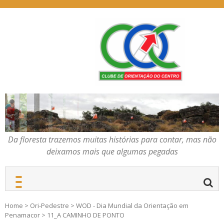
Skip
to
content
Da floresta trazemos
COC – CLUBE DE
muitas histórias para
ORIENTAÇÃO DO
contar, mas não deixamos
CENTRO
mais que algumas
pegadas
Da floresta trazemos muitas histórias para contar, mas não
deixamos mais que algumas pegadas
Home
>
Ori-Pedestre
>
WOD - Dia Mundial da Orientação em
Penamacor
>
11_A CAMINHO DE PONTO