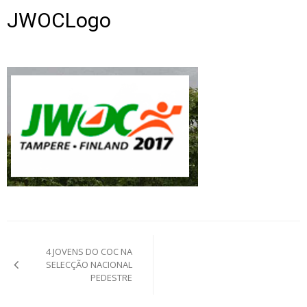
JWOCLogo
Post
4 JOVENS DO COC NA
navigation
SELECÇÃO NACIONAL
PEDESTRE