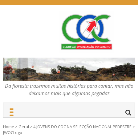
Skip
to
content
Da floresta trazemos
COC – CLUBE DE
muitas histórias para
ORIENTAÇÃO DO
contar, mas não deixamos
CENTRO
mais que algumas
pegadas
Da floresta trazemos muitas histórias para contar, mas não
deixamos mais que algumas pegadas
Home
>
Geral
>
4 JOVENS DO COC NA SELECÇÃO NACIONAL PEDESTRE
>
JWOCLogo