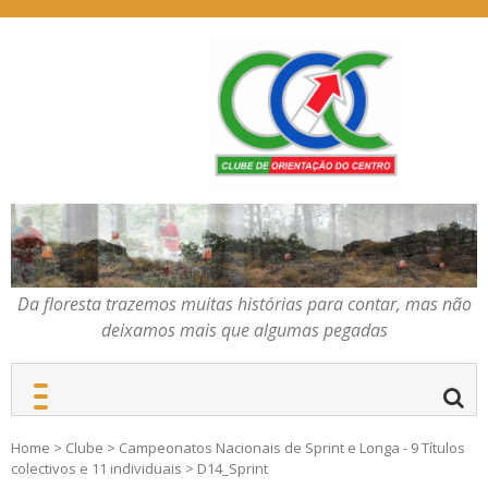
Skip
to
content
Da floresta trazemos
COC – CLUBE DE
muitas histórias para
ORIENTAÇÃO DO
contar, mas não deixamos
CENTRO
mais que algumas
pegadas
Da floresta trazemos muitas histórias para contar, mas não
deixamos mais que algumas pegadas
Home
>
Clube
>
Campeonatos Nacionais de Sprint e Longa - 9 Títulos
colectivos e 11 individuais
>
D14_Sprint