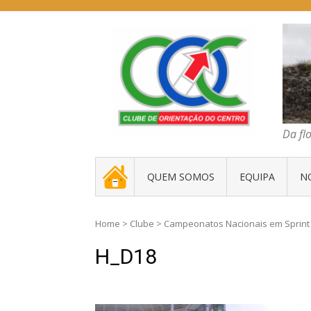
Skip
to
content
COC – CLUBE D
Da floresta traz
Da fl
. _ .
QUEM SOMOS
EQUIPA
N
Home
>
Clube
>
Campeonatos Nacionais em Sprint
H_D18