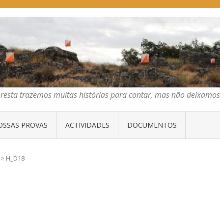
E ORIENTAÇÃO DO CENTRO
emos muitas histórias para contar, mas não deixamos mais que algumas 
oresta trazemos muitas histórias para contar, mas não deixam
OSSAS PROVAS
ACTIVIDADES
DOCUMENTOS
>
H_D18