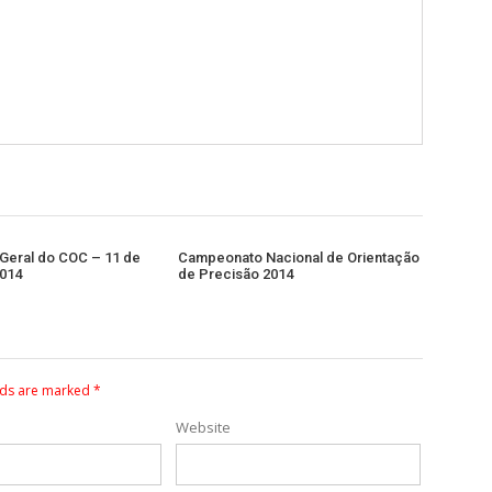
Geral do COC – 11 de
Campeonato Nacional de Orientação
2014
de Precisão 2014
lds are marked
*
Website