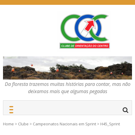
Skip
to
content
Da floresta trazemos
COC – CLUBE DE
muitas histórias para
ORIENTAÇÃO DO
contar, mas não deixamos
CENTRO
mais que algumas
pegadas
Da floresta trazemos muitas histórias para contar, mas não
deixamos mais que algumas pegadas
Home
>
Clube
>
Campeonatos Nacionais em Sprint
>
H45_Sprint