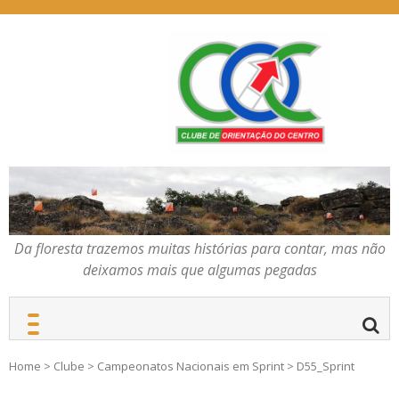
Skip
to
content
Da floresta trazemos
COC – CLUBE DE
muitas histórias para
ORIENTAÇÃO DO
contar, mas não deixamos
CENTRO
mais que algumas
pegadas
Da floresta trazemos muitas histórias para contar, mas não
deixamos mais que algumas pegadas
Home
>
Clube
>
Campeonatos Nacionais em Sprint
>
D55_Sprint