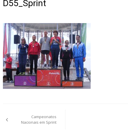
D55_Sprint
Post
Campeonatos
navigation
Nacionais em Sprint