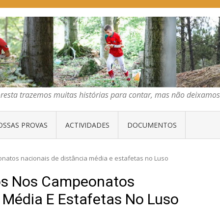
E ORIENTAÇÃO DO CENTRO
emos muitas histórias para contar, mas não deixamos mais que algumas 
oresta trazemos muitas histórias para contar, mas não deixam
OSSAS PROVAS
ACTIVIDADES
DOCUMENTOS
onatos nacionais de distância média e estafetas no Luso
los Nos Campeonatos
 Média E Estafetas No Luso