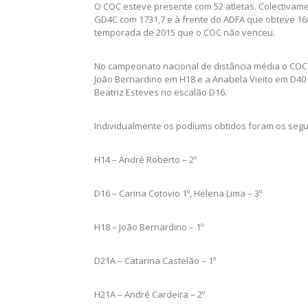
O COC esteve presente com 52 atletas. Colectivam
GD4C com 1731,7 e à frente do ADFA que obteve 168
temporada de 2015 que o COC não venceu.
No campeonato nacional de distância média o COC o
João Bernardino em H18 e a Anabela Vieito em D40 e 
Beatriz Esteves no escalão D16.
Individualmente os podíums obtidos foram os segu
H14 – André Roberto – 2º
D16 – Carina Cotovio 1º, Helena Lima – 3º
H18 – João Bernardino – 1º
D21A – Catarina Castelão – 1º
H21A – André Cardeira – 2º