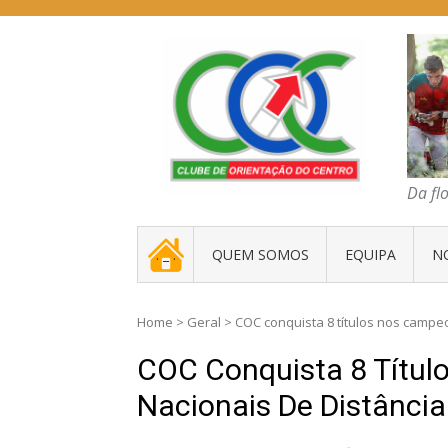
Skip
to
content
COC – CLUBE D
Da floresta traz
Da fl
. _ .
QUEM SOMOS
EQUIPA
N
Home
>
Geral
>
COC conquista 8 títulos nos campe
COC Conquista 8 Títu
Nacionais De Distância