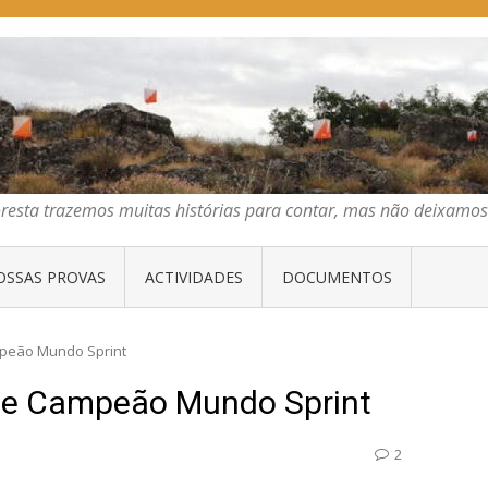
E ORIENTAÇÃO DO CENTRO
emos muitas histórias para contar, mas não deixamos mais que algumas 
oresta trazemos muitas histórias para contar, mas não deixam
OSSAS PROVAS
ACTIVIDADES
DOCUMENTOS
peão Mundo Sprint
e Campeão Mundo Sprint
2