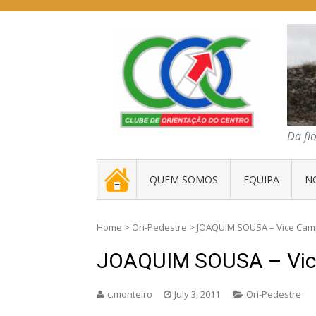
Skip
to
content
COC – CLUBE D
Da floresta traz
Da fl
. _ .
QUEM SOMOS
EQUIPA
N
Home
>
Ori-Pedestre
>
JOAQUIM SOUSA – Vice Cam
JOAQUIM SOUSA – Vic
c.monteiro
July 3, 2011
Ori-Pedestre