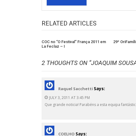
RELATED ARTICLES
COC no “O Festival” França 2011 em
29º OriFamíl
La Feclaz – I
2 THOUGHTS ON “
JOAQUIM SOUSA
Says:
Raquel Sacchetti
JULY 3, 2011 AT 3:45 PM
Que grande noticia! Parabéns a esta equipa fantásti
Says:
COELHO