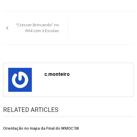
Post
“Crescer Brincando” no
navigation
RA4 com 3 Escolas
c.monteiro
RELATED ARTICLES
Orientação no mapa da Final do WMOC’08