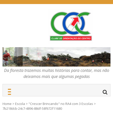
Skip
to
content
Da floresta trazemos
COC – CLUBE DE
muitas histórias para
ORIENTAÇÃO DO
contar, mas não deixamos
CENTRO
mais que algumas
pegadas
Da floresta trazemos muitas histórias para contar, mas não
deixamos mais que algumas pegadas
Home
>
Escola
>
"Crescer Brincando" no RA4 com 3 Escolas
>
7b218dcb-24c7-4896-88df-58f672f11680