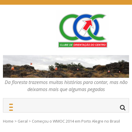
Skip
to
content
Da floresta trazemos
COC – CLUBE DE
muitas histórias para
ORIENTAÇÃO DO
contar, mas não deixamos
CENTRO
mais que algumas
pegadas
Da floresta trazemos muitas histórias para contar, mas não
deixamos mais que algumas pegadas
Home
>
Geral
>
Começou o WMOC 2014 em Porto Alegre no Brasil