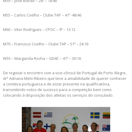
M5o – José Bolrão – 28º – 18:46
M55 – Carlos Coelho – Clube TAP – 41º -48:46
M60 – Vitor Rodrigues – CPOC – 9º – 13:12
M70 – Francisco Coelho – Clube TAP – 51º – 24:16
W55 – Margarida Rocha – GD4C – 41º – 30:16
De registar o encontro com a vice-cônsul de Portugal de Porto Alegre,
drª Adriana Melo Ribeiro que teve a amabilidade de querer conhecer
a comitiva portuguesa e de estar presente na qualificatória,
transmitindo votos de sucesso para a competição bem como
colocando à disposição dos atletas os serviços do consulado.