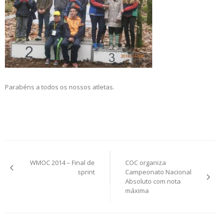
Parabéns a todos os nossos atletas.
Post
WMOC 2014 – Final de
COC organiza
navigation
sprint
Campeonato Nacional
Absoluto com nota
máxima