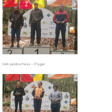
D40- Jandira Peres – 3º lugar