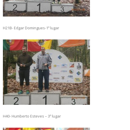
H21B- Edgar Domingues-1º lugar
H40- Humberto Esteves – 3º lugar