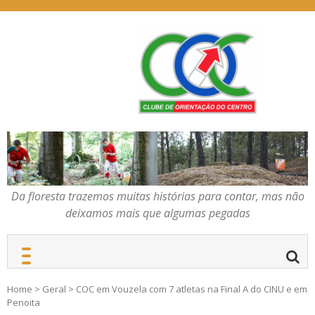
Skip
to
content
Da floresta trazemos
COC – CLUBE DE
muitas histórias para
ORIENTAÇÃO DO
contar, mas não deixamos
CENTRO
mais que algumas
pegadas
Da floresta trazemos muitas histórias para contar, mas não
deixamos mais que algumas pegadas
Home
>
Geral
>
COC em Vouzela com 7 atletas na Final A do CINU e em
Penoita