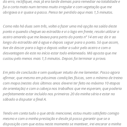
do erro, rectifiquei, mas já era tarde demais para remediar na totalidade e
fui a corta mato num terreno muito irregular e com vegetação que me
obrigava a ir quase a passo. Penso ter perdido aqui mais 1,5 minutos.
Como não há duas sem três, voltei a fazer uma má opção na saída deste
ponto e quando cheguei ao estradão e vi o lago em frente, resolvi utilizar o
aceiro amarelo que me levava para perto do ponto nº 14 em vez de ir ao
longo do estradão até á agua e depois seguir para o ponto. Só que assim,
tive de descer para o lago e depois voltar a subir pelo aceiro e com a
desvantagem de este no início estar todo enlameado. Má aposta que me
custou pelo menos mais 1,5 minutos. Depois foi terminar a prova.
Em jeito de conclusão e sem qualquer intuito de me lamentar. Posso agora
afirmar, que mesmo em péssimas condições físicas, sem o mínimo de treino
com mapa (nestes dois últimos anos deverei ter feito no máximo 10 etapas
de orientação) e com a cabeça nos trabalhos que me esperam, que poderia
perfeitamente estar incluído nos primeiros 20 da minha séria e estar no
sábado a disputar a final A.
Tendo em conta tudo o que atrás mencionei, estou muito satisfeito comigo
mesmo e com a minha prestação e desde já posso garantir que se a
disposição com que estou neste momento se mantiver, irei encarar a minha