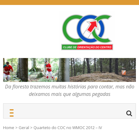
Skip
to
content
Da floresta trazemos
COC – CLUBE DE
muitas histórias para
ORIENTAÇÃO DO
contar, mas não deixamos
CENTRO
mais que algumas
pegadas
Da floresta trazemos muitas histórias para contar, mas não
deixamos mais que algumas pegadas
Home
>
Geral
>
Quarteto do COC no WMOC 2012 – IV