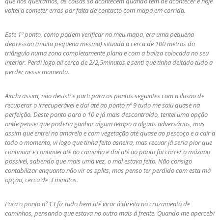
que nós queiramos, as coisas só acontecem quando têm de acontecer e hoje
voltei a cometer erros por falta de contacto com mapa em corrida.
Este 1º ponto, como podem verificar no meu mapa, era uma pequena
depressão (muito pequena mesmo) situada a cerca de 100 metros do
triângulo numa zona completamente plana e com a baliza colocada no seu
interior. Perdi logo ali cerca de 2/2,5minutos e senti que tinha deitado tudo a
perder nesse momento.
Ainda assim, não desisti e parti para os pontos seguintes com a ilusão de
recuperar o irrecuperável e daí até ao ponto nº 9 tudo me saiu quase na
perfeição. Deste ponto para o 10 e já mais descontraído, tentei uma opção
onde pensei que poderia ganhar algum tempo a alguns adversários, mas
assim que entrei no amarelo e com vegetação até quase ao pescoço e a cair a
todo o momento, vi logo que tinha feito asneira, mas recuar já seria pior que
continuar e continuei até ao caminho e daí até ao ponto foi correr o máximo
possível, sabendo que mais uma vez, o mal estava feito. Não consigo
contabilizar enquanto não vir os splits, mas penso ter perdido com esta má
opção, cerca de 3 minutos.
Para o ponto nº 13 fiz tudo bem até virar á direita no cruzamento de
caminhos, pensando que estava no outro mais á frente. Quando me apercebi