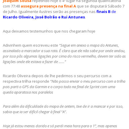
Joaquim Sousa
repetindo hoje o 4º lugar na segunda qualificatória
com 77:48
assegura presença na final A
que se disputará Sábado 7
de Julho. Igualmente ilustres serão as presenças nas
finais B
de
Ricardo Oliveira, José Bolrão e Rui Antunes
.
Aqui deixamos testemunhos que nos chegaram hoje
Adivinhem quem escreveu este
“Segue em anexo o mapa do Antunes,
assinalado a marcador a sua rota. É claro que ele não sabe por onde andou,
por isso pôs algumas ligações por cima do risco vermelho, devem ter sido as
ligações onde ele estava a fazer de ……”
Ricardo Oliveira depois de lhe pedirmos o seu percurso com a
respectiva trilha responde
“Não posso enviar o meu percurso com a trilha
pois parti o GPS da Garmin e o corpo todo na final de Sprint com uma
queda aparatosa nos paralelos
Para além da dificuldade do mapa de ontem, tive de ir a mancar e por isso,
sabia que ia ser difícil chegar à final “A”.
Hoje já estou menos dorido e só perdi meia hora para o 1º, mas apenas