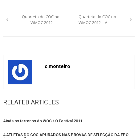
Post
Quarteto do COC no
Quarteto do COC no
navigation
WMOC 2012 – III
WMOC 2012 – V
c.monteiro
RELATED ARTICLES
Ainda os terrenos do WOC / O Festival 2011
4 ATLETAS DO COC APURADOS NAS PROVAS DE SELECÇÃO DA FPO