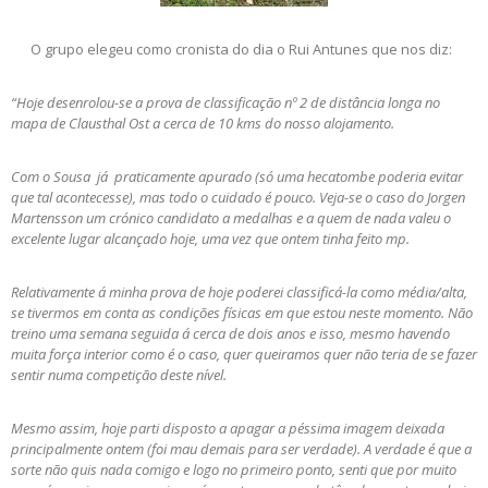
O grupo elegeu como cronista do dia o Rui Antunes que nos diz:
“Hoje desenrolou-se a prova de classificação nº 2 de distância longa no
mapa de Clausthal Ost a cerca de 10 kms do nosso alojamento.
Com o Sousa já praticamente apurado (só uma hecatombe poderia evitar
que tal acontecesse), mas todo o cuidado é pouco. Veja-se o caso do Jorgen
Martensson um crónico candidato a medalhas e a quem de nada valeu o
excelente lugar alcançado hoje, uma vez que ontem tinha feito mp.
Relativamente á minha prova de hoje poderei classificá-la como média/alta,
se tivermos em conta as condições físicas em que estou neste momento. Não
treino uma semana seguida á cerca de dois anos e isso, mesmo havendo
muita força interior como é o caso, quer queiramos quer não teria de se fazer
sentir numa competição deste nível.
Mesmo assim, hoje parti disposto a apagar a péssima imagem deixada
principalmente ontem (foi mau demais para ser verdade). A verdade é que a
sorte não quis nada comigo e logo no primeiro ponto, senti que por muito