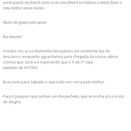
participação na final B como se de uma final A se tratasse e tentar fazer o
meu melhor nesse evento.
Muito obrigado pelo apoio
Rui Antunes”
A todos vós ai na Alemanha desejamos um excelente dia de
descanso, enquanto aguardamos pela chegada da vossa ultima
crónica que será a V esperando que o V de 5ª seja
também de VITÓRIA.
Boa sorte para Sábado e que tudo vos corra pelo melhor.
Para ti Joaquim que tenhas um dia perfeito, que te encha a ti a a nós
de alegria.