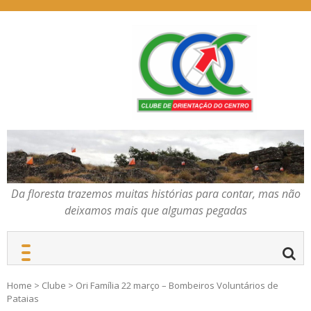
Skip
to
content
Da floresta trazemos
COC – CLUBE DE
muitas histórias para
ORIENTAÇÃO DO
contar, mas não deixamos
CENTRO
mais que algumas
pegadas
Da floresta trazemos muitas histórias para contar, mas não
deixamos mais que algumas pegadas
Home
>
Clube
>
Ori Família 22 março – Bombeiros Voluntários de
Pataias