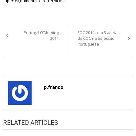
“aperfeiçoamento” e o “Técnico”.
Post
Portugal O’Meeting
EOC 2014 com 3 atletas
navigation
2014
do COC na Selecção
Portuguesa
p.franco
RELATED ARTICLES