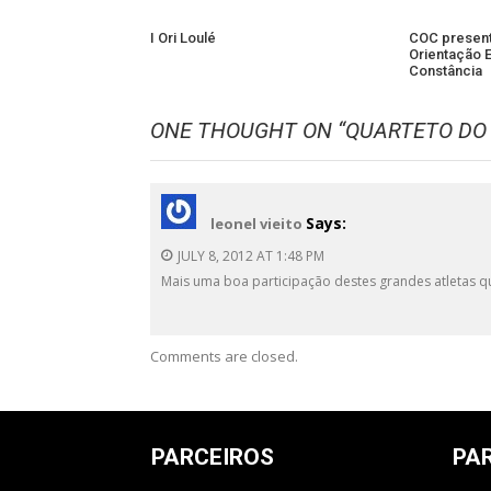
I Ori Loulé
COC present
Orientação 
Constância
ONE THOUGHT ON “
QUARTETO DO
Says:
leonel vieito
JULY 8, 2012 AT 1:48 PM
Mais uma boa participação destes grandes atletas q
Comments are closed.
PARCEIROS
PA