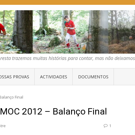
E ORIENTAÇÃO DO CENTRO
emos muitas histórias para contar, mas não deixamos mais que algumas 
oresta trazemos muitas histórias para contar, mas não deixam
OSSAS PROVAS
ACTIVIDADES
DOCUMENTOS
alanço Final
MOC 2012 – Balanço Final
tre
1