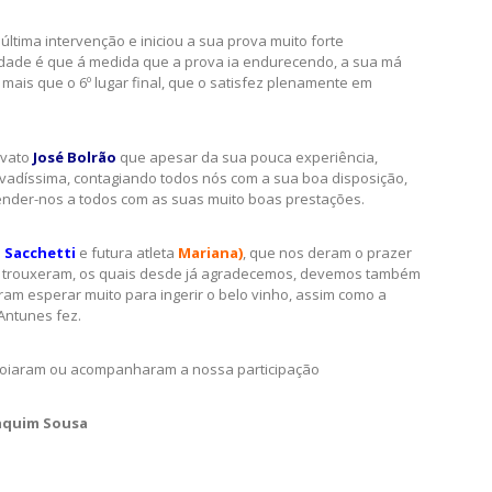
ltima intervenção e iniciou a sua prova muito forte
erdade é que á medida que a prova ia endurecendo, a sua má
 mais que o 6º lugar final, que o satisfez plenamente em
ovato
José Bolrão
que apesar da sua pouca experiência,
adíssima, contagiando todos nós com a sua boa disposição,
eender-nos a todos com as suas muito boas prestações.
 Sacchetti
e futura atleta
Mariana)
, que nos deram o prazer
 trouxeram, os quais desde já agradecemos, devemos também
ram esperar muito para ingerir o belo vinho, assim como a
Antunes fez.
poiaram ou acompanharam a nossa participação
aquim Sousa