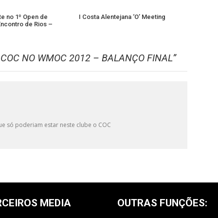
e no 1º Open de
I Costa Alentejana ‘O’ Meeting
Encontro de Rios –
 COC NO WMOC 2012 – BALANÇO FINAL
”
ue só poderiam estar neste clube o COC
RCEIROS MEDIA
OUTRAS FUNÇÕES: