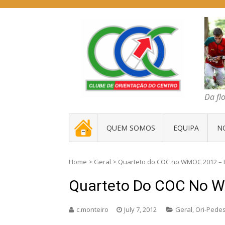
Skip
to
content
COC – CLUBE D
Da floresta traz
Da fl
. _ .
QUEM SOMOS
EQUIPA
N
Home
>
Geral
>
Quarteto do COC no WMOC 2012 – B
Quarteto Do COC No W
c.monteiro
July 7, 2012
Geral
,
Ori-Pedes