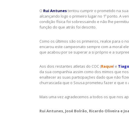
O
Rui Antunes
tentou cumprir o prometido na sua ú
alcançando logo o primeiro lugar no 1º ponto. A v
condição física foi sobressaindo e não lhe permitiu
função do que atrás foi descrito.
Como os últimos são os primeiros, realce para o n
encarou este campeonato sempre com a moral elev
que acabou por se superar a si próprio e a surpr
Aos dois restantes atletas do COC (
Raque
l e
Tiago
da sua companhia assim como dos mimos que nos
enaltecer as suas participações dado que não fize
churrascada que o Sousa prometeu fazer e que o 
Mais uma vez agradecemos a todos os que nos a
Rui Antunes,
José Bolrão,
Ricardo Oliveira e
Jo