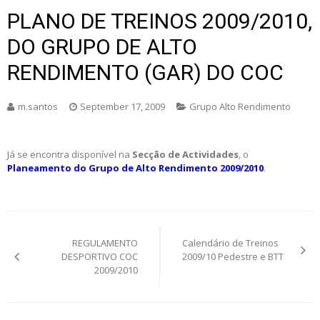
PLANO DE TREINOS 2009/2010,
DO GRUPO DE ALTO
RENDIMENTO (GAR) DO COC
m.santos
September 17, 2009
Grupo Alto Rendimento
Já se encontra disponível na
Secção de Actividades
, o
Planeamento do Grupo de Alto Rendimento 2009/2010
.
Post
REGULAMENTO
Calendário de Treinos
navigation
DESPORTIVO COC
2009/10 Pedestre e BTT
2009/2010