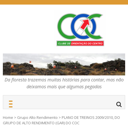
Skip
to
content
Da floresta trazemos
COC – CLUBE DE
muitas histórias para
ORIENTAÇÃO DO
contar, mas não deixamos
CENTRO
mais que algumas
pegadas
Da floresta trazemos muitas histórias para contar, mas não
deixamos mais que algumas pegadas
Home
>
Grupo Alto Rendimento
>
PLANO DE TREINOS 2009/2010, DO
GRUPO DE ALTO RENDIMENTO (GAR) DO COC