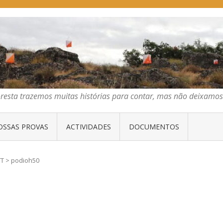
E ORIENTAÇÃO DO CENTRO
emos muitas histórias para contar, mas não deixamos mais que algumas 
oresta trazemos muitas histórias para contar, mas não deixam
OSSAS PROVAS
ACTIVIDADES
DOCUMENTOS
TT
>
podioh50