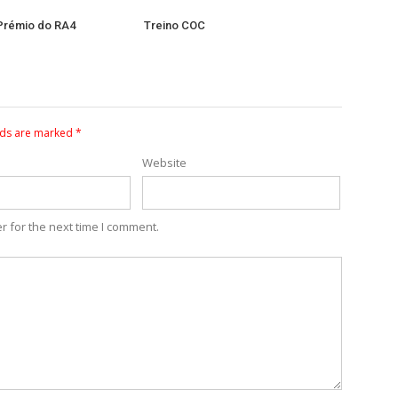
Prémio do RA4
Treino COC
lds are marked
*
Website
r for the next time I comment.