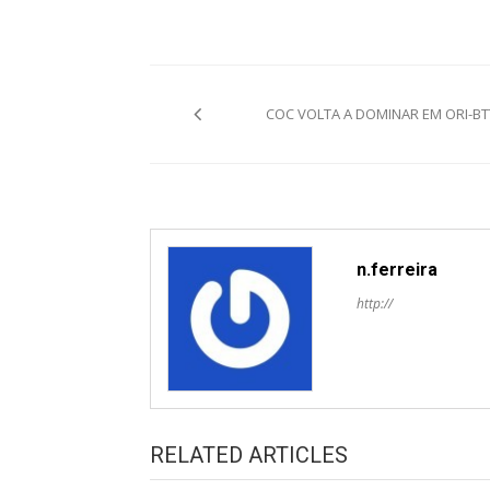
Post
COC VOLTA A DOMINAR EM ORI-BT
navigation
n.ferreira
http://
RELATED ARTICLES