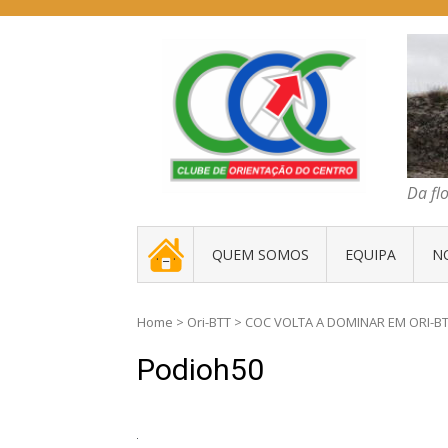
Skip
to
content
COC – CLUBE D
Da floresta traz
Da fl
. _ .
QUEM SOMOS
EQUIPA
N
Home
>
Ori-BTT
>
COC VOLTA A DOMINAR EM ORI-B
Podioh50