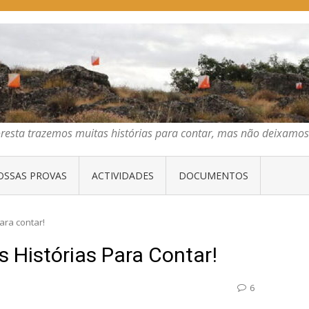
E ORIENTAÇÃO DO CENTRO
emos muitas histórias para contar, mas não deixamos mais que algumas 
oresta trazemos muitas histórias para contar, mas não deixam
OSSAS PROVAS
ACTIVIDADES
DOCUMENTOS
ara contar!
s Histórias Para Contar!
6