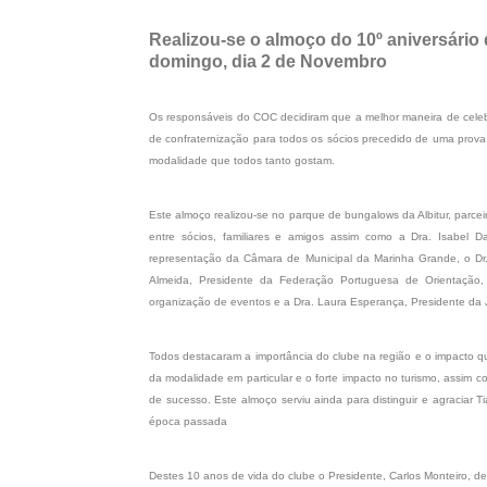
Realizou-se o almoço do 10º aniversário 
domingo, dia 2 de Novembro
Os responsáveis do COC decidiram que a melhor maneira de celebr
de confraternização para todos os sócios precedido de uma prova
modalidade que todos tanto gostam.
Este almoço realizou-se no parque de bungalows da Albitur, parc
entre sócios, familiares e amigos assim como a Dra. Isabel D
representação da Câmara de Municipal da Marinha Grande, o Dr
Almeida, Presidente da Federação Portuguesa de Orientação
organização de eventos e a Dra. Laura Esperança, Presidente da J
Todos destacaram a importância do clube na região e o impacto q
da modalidade em particular e o forte impacto no turismo, assim
de sucesso. Este almoço serviu ainda para distinguir e agraciar
época passada
Destes 10 anos de vida do clube o Presidente, Carlos Monteiro, d