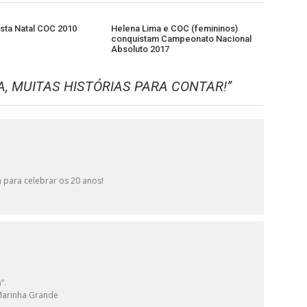
esta Natal COC 2010
Helena Lima e COC (femininos)
conquistam Campeonato Nacional
Absoluto 2017
A, MUITAS HISTÓRIAS PARA CONTAR!
”
 para celebrar os 20 anos!
”.
Marinha Grande