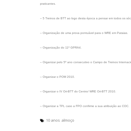
praticantes.
– 5 Treinos de BTT ao logo desta época a pensar em todos os sócio
– Organização de uma prova pontuável para o WRE em Pataias.
– Organização do 11º GPRA4.
– Organizar pelo 5º ano consecutivo o Campo de Treinos Internaci
– Organizar o POM 2010.
– Organizar o IV Ori-BTT do Centro/ WRE Ori-BTT 2010.
– Organizar a TPL caso a FPO confirme a sua atribuição ao COC.
10 anos
almoço