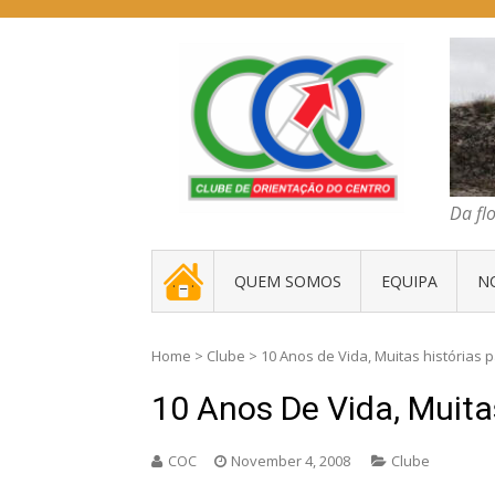
Skip
to
content
COC – CLUBE D
Da floresta traz
Da fl
. _ .
QUEM SOMOS
EQUIPA
N
Home
>
Clube
>
10 Anos de Vida, Muitas histórias p
10 Anos De Vida, Muita
COC
November 4, 2008
Clube