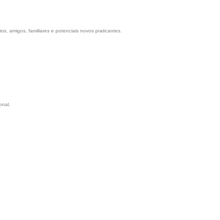
s, amigos, familiares e potenciais novos praticantes.
onal.