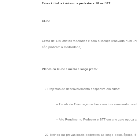
Estes 9 títulos ibéricos na pedestre e 10 na BTT.
Clube
Cerca de 130 atletas federados e com a licença renovada num univ
não praticam a modalidade).
Planos do Clube a médio e longo prazo:
– 2 Projectos de desenvolvimento desportivo em curso:
– Escola de Orientação activa e em funcionamento des
– Alto Rendimento Pedestre e BTT em ano zero época ante
– 22 Treinos ou provas locais pedestres ao longo desta época, 5 