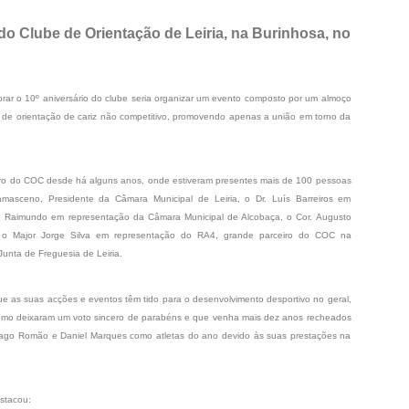
do Clube de Orientação de Leiria, na Burinhosa, no
ar o 10º aniversário do clube seria organizar um evento composto por um almoço
 de orientação de cariz não competitivo, promovendo apenas a união em torno da
eiro do COC desde há alguns anos, onde estiveram presentes mais de 100 pessoas
amasceno, Presidente da Câmara Municipal de Leiria, o Dr. Luís Barreiros em
. Raimundo em representação da Câmara Municipal de Alcobaça, o Cor. Augusto
, o Major Jorge Silva em representação do RA4, grande parceiro do COC na
unta de Freguesia de Leiria.
ue as suas acções e eventos têm tido para o desenvolvimento desportivo no geral,
 como deixaram um voto sincero de parabéns e que venha mais dez anos recheados
 Tiago Romão e Daniel Marques como atletas do ano devido às suas prestações na
estacou: